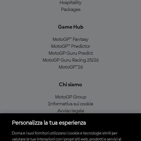
Hospitality
Packages
Game Hub
MotoGP™ Fantasy
MotoGP™ Predictor
MotoGP Guru Predict
MotoGP Guru Racing 25/26
MotoGP™26
Chi siamo
MotoGP Group
Informativa sui cookie
Avviso legale
Informativa sulla privacy
Personalizza la tua esperienza
Condizioni di acquisto
Dorna e i suoi fornitori utilizzano i cookie e tecnologie simili per
valutare le tue interazioni con i propri siti web, prodotti e servizi al