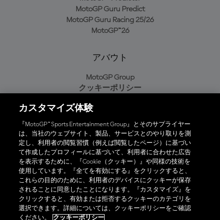
MotoGP Guru Predict
MotoGP Guru Racing 25/26
MotoGP™26
アバウト
MotoGP Group
クッキーポリシー
利用規約
カスタマイズ体験
プライバシーポリシー
購入ポリシー
『MotoGP™ Sports Entertainment Group』とそのサプライヤー
は、当社のウェブサイト、製品、サービスとのやり取りを測
定し、利用者の閲覧習慣（例えば閲覧したページ）に基づい
て作成したプロフィールに基づいて、利用者に合わせた広告
オフィシャルアプリ
を表示するために、『Cookie（クッキー）』や同様の技術を
使用しています。『全てを有効にする』をクリックすると、
これらの目的のために、利用者のデバイスにクッキーが保存
されることに同意したことになります。『カスタマイズ』を
クリックすると、有効または拒否するクッキーのカテゴリを
選択できます。詳細については、クッキーポリシーをご確認
© 2026 MotoGP Sports Entertainment Group. 全著作権所有。全ての
ください。
クッキーポリシー