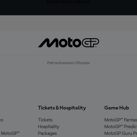
REGÍSTRATE GRATIS
Patrocinadores Oficiales
Tickets & Hospitality
Game Hub
to
Tickets
MotoGP™ Fantas
Hospitality
MotoGP™ Predic
a MotoGP™
Packages
MotoGP Guru Pr