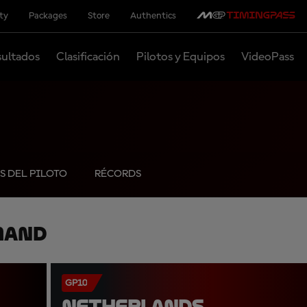
ity
Packages
Store
Authentics
ultados
Clasificación
Pilotos y Equipos
VideoPass
S DEL PILOTO
RÉCORDS
mand
GP10
NETHERLANDS