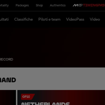
itality
Packages
Shop
Authentics
ultati
Classifiche
Piloti e team
VideoPass
Video
RECORD
mand
GP10
NETHERLANDS