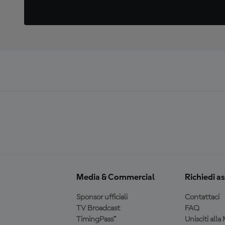
Media & Commercial
Richiedi a
Sponsor ufficiali
Contattaci
TV Broadcast
FAQ
TimingPass™
Unisciti all