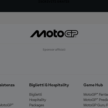
ISCRIVITI GRATIS
Sponsor ufficiali
ssistenza
Biglietti & Hospitality
Game Hub
Biglietti
MotoGP™ Fanta
Hospitality
MotoGP™ Predic
a MotoGP™
Packages
MotoGP Guru P