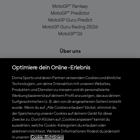
MotoGP™ Fantasy
MotoGP™ Predictor
MotoGP Guru Predict
MotoGP Guru Racing 25/26
MotoGP™26
Über uns
MotoGP Group
Optimiere dein Online-Erlebnis
Cookie-Richtlinien
Geschäftsbedingungen
Dorna Sports und deren Partner verwenden Cookies und ähnliche
Technologien, um deine Interaktion mit unseren Websites,
Datenschutzrichtlinien
Produkten und Diensten zu messen und dir personalisierte
Kaufrichtlinie
Werbung basierend auf deinem Profil anzuzeigen, das aus deinen
Surfgewohnheiten (z. B. den von dir angesehenen Seiten) erstellt
wurde. Wenn du auf „Alle Cookies erlauben“ klickst, stimmst du
der Speicherung unserer Cookies auf deinem Gerät für diese
Die offizielle MotoGP™ App herunterladen
Zwecke zu. Durch Klicken auf „Cookies anpassen“ kannst du
auswählen, welche Cookie-Kategorien du erlauben oder
ablehnen möchtest. Weitere Informationen findest du jederzeit
in unseren
Cookie-Richtlinien