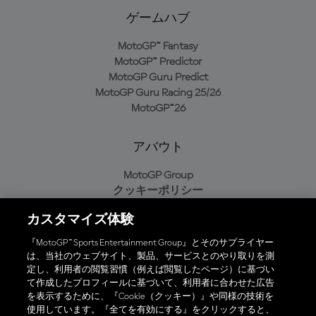
ゲームハブ
MotoGP™ Fantasy
MotoGP™ Predictor
MotoGP Guru Predict
MotoGP Guru Racing 25/26
MotoGP™26
アバウト
MotoGP Group
クッキーポリシー
利用規約
カスタマイズ体験
プライバシーポリシー
購入ポリシー
『MotoGP™ Sports Entertainment Group』とそのサプライヤー
は、当社のウェブサイト、製品、サービスとのやり取りを測
定し、利用者の閲覧習慣（例えば閲覧したページ）に基づい
て作成したプロフィールに基づいて、利用者に合わせた広告
オフィシャルアプリ
を表示するために、『Cookie（クッキー）』や同様の技術を
使用しています。『全てを有効にする』をクリックすると、