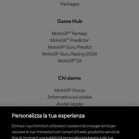
Packages
Game Hub
MotoGP™ Fantasy
MotoGP™ Predictor
MotoGP Guru Predict
MotoGP Guru Racing 25/26
MotoGP™26
Chi siamo
MotoGP Group
Informativa sui cookie
Avviso legale
Informativa sulla privacy
Personalizza la tua esperienza
Condizioni di acquisto
Dorna e i suoi fornitori utilizzano i cookie e tecnologie simili per
valutare le tue interazioni con i propri siti web, prodotti e servizi al
fine di mostrarti una pubblicità personalizzata basata sulle tue