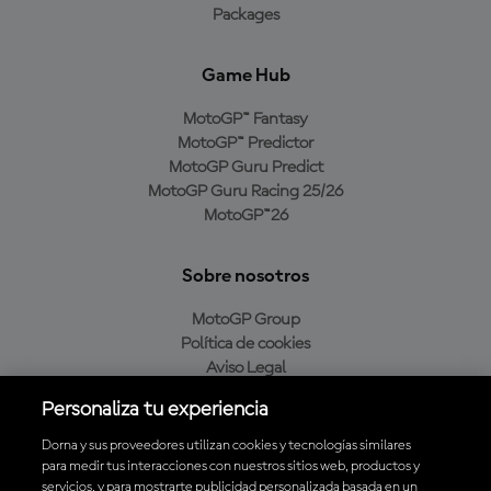
Packages
Game Hub
MotoGP™ Fantasy
MotoGP™ Predictor
MotoGP Guru Predict
MotoGP Guru Racing 25/26
MotoGP™26
Sobre nosotros
MotoGP Group
Política de cookies
Aviso Legal
Política de privacidad
Personaliza tu experiencia
Política de compra
Dorna y sus proveedores utilizan cookies y tecnologías similares
para medir tus interacciones con nuestros sitios web, productos y
servicios, y para mostrarte publicidad personalizada basada en un