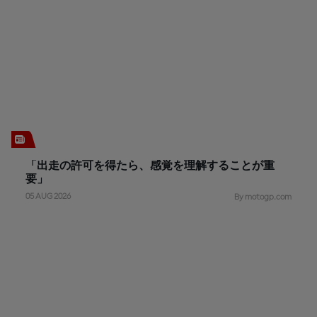
「出走の許可を得たら、感覚を理解することが重
要」
05 AUG 2026
By motogp.com