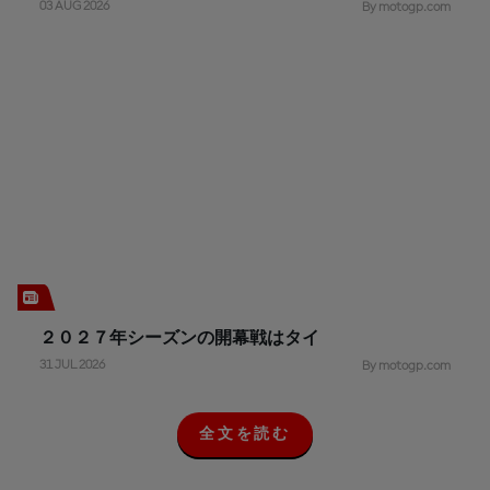
03 AUG 2026
By motogp.com
２０２７年シーズンの開幕戦はタイ
31 JUL 2026
By motogp.com
全文を読む
全
文
を