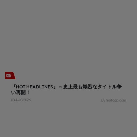
『HOT HEADLINES』～史上最も熾烈なタイトル争
い再開！
03 AUG 2026
By motogp.com