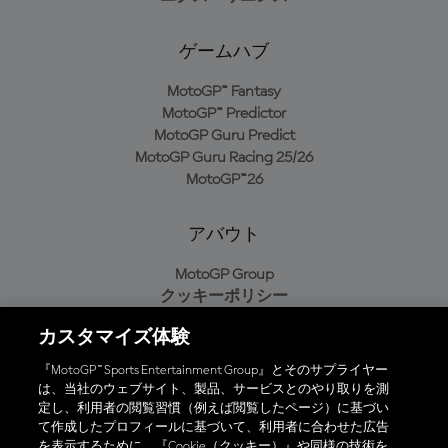
ゲームハブ
MotoGP™ Fantasy
MotoGP™ Predictor
MotoGP Guru Predict
MotoGP Guru Racing 25/26
MotoGP™26
アバウト
MotoGP Group
クッキーポリシー
利用規約
カスタマイズ体験
プライバシーポリシー
購入ポリシー
『MotoGP™ Sports Entertainment Group』とそのサプライヤー
は、当社のウェブサイト、製品、サービスとのやり取りを測
定し、利用者の閲覧習慣（例えば閲覧したページ）に基づい
て作成したプロフィールに基づいて、利用者に合わせた広告
オフィシャルアプリ
を表示するために、『Cookie（クッキー）』や同様の技術を