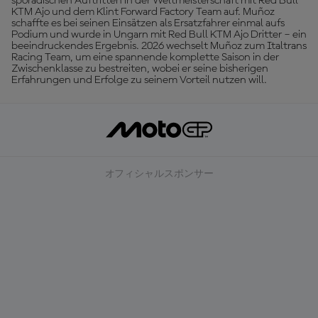
sporadischen Auftritten in der Weltmeisterschaft mit Red Bull
KTM Ajo und dem Klint Forward Factory Team auf. Muñoz
schaffte es bei seinen Einsätzen als Ersatzfahrer einmal aufs
Podium und wurde in Ungarn mit Red Bull KTM Ajo Dritter – ein
beeindruckendes Ergebnis. 2026 wechselt Muñoz zum Italtrans
Racing Team, um eine spannende komplette Saison in der
Zwischenklasse zu bestreiten, wobei er seine bisherigen
Erfahrungen und Erfolge zu seinem Vorteil nutzen will.
オフィシャルスポンサー