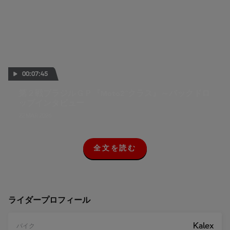
00:07:45
第２戦ブラジルＧＰ『Moto2™クラス』～バックドロ
ップインタビュー
22 MAR 2026
全文を読む
全
文
を
読
む
ライダープロフィール
Kalex
バイク