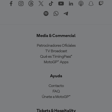
Media & Commercial
Patrocinadores Oficiales
TV Broadcast
Qué es TimingPass™
MotoGP™ Apps
Ayuda
Contacto
FAQ
Únete a MotoGP™
Tickets & Hospitality