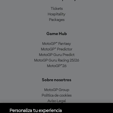
Tickets
Hospitality
Packages
Game Hub
MotoGP™ Fantasy
MotoGP™ Predictor
MotoGP Guru Predict
MotoGP Guru Racing 25/26
MotoGP™26
Sobre nosotros
MotoGP Group
Política de cookies
Aviso Legal
Política de privacidad
Personaliza tu experiencia
Política de compra