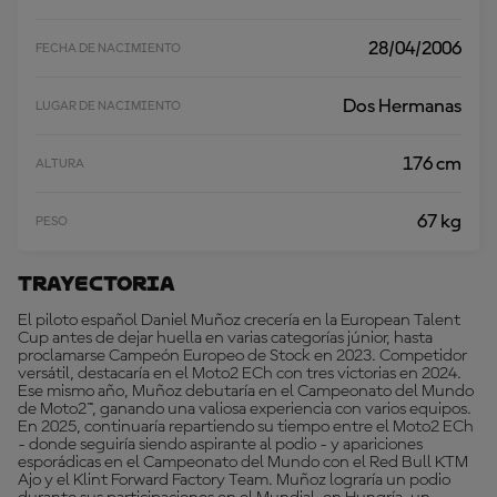
28/04/2006
FECHA DE NACIMIENTO
Dos Hermanas
LUGAR DE NACIMIENTO
176 cm
ALTURA
67 kg
PESO
Trayectoria
El piloto español Daniel Muñoz crecería en la European Talent
Cup antes de dejar huella en varias categorías júnior, hasta
proclamarse Campeón Europeo de Stock en 2023. Competidor
versátil, destacaría en el Moto2 ECh con tres victorias en 2024.
Ese mismo año, Muñoz debutaría en el Campeonato del Mundo
de Moto2™, ganando una valiosa experiencia con varios equipos.
En 2025, continuaría repartiendo su tiempo entre el Moto2 ECh
- donde seguiría siendo aspirante al podio - y apariciones
esporádicas en el Campeonato del Mundo con el Red Bull KTM
Ajo y el Klint Forward Factory Team. Muñoz lograría un podio