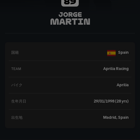
89
Jorge
Martin
Spain
国籍
Aprilia Racing
TEAM
Aprilia
バイク
29/01/1998 (28 yrs)
生年月日
Madrid, Spain
出生地