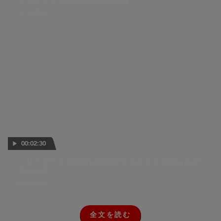
プロジェクトの牽引を担う移籍
01 JUL 2026
00:02:30
「リーダー！半年前には誰がそんなことを思っただ
ろうか？」
01 JUL 2026
全文を読む
全