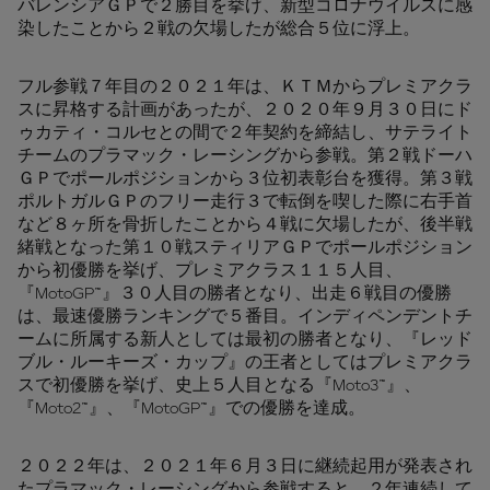
バレンシアＧＰで２勝目を挙げ、新型コロナウイルスに感
染したことから２戦の欠場したが総合５位に浮上。
フル参戦７年目の２０２１年は、ＫＴＭからプレミアクラ
スに昇格する計画があったが、２０２０年９月３０日にド
ゥカティ・コルセとの間で２年契約を締結し、サテライト
チームのプラマック・レーシングから参戦。第２戦ドーハ
ＧＰでポールポジションから３位初表彰台を獲得。第３戦
ポルトガルＧＰのフリー走行３で転倒を喫した際に右手首
など８ヶ所を骨折したことから４戦に欠場したが、後半戦
緒戦となった第１０戦スティリアＧＰでポールポジション
から初優勝を挙げ、プレミアクラス１１５人目、
『MotoGP™』３０人目の勝者となり、出走６戦目の優勝
は、最速優勝ランキングで５番目。インディペンデントチ
ームに所属する新人としては最初の勝者となり、『レッド
ブル・ルーキーズ・カップ』の王者としてはプレミアクラ
スで初優勝を挙げ、史上５人目となる『Moto3™』、
『Moto2™』、『MotoGP™』での優勝を達成。
２０２２年は、２０２１年６月３日に継続起用が発表され