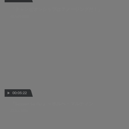
「チャンピオンシップはアメージングだ！」
06 AUG 2026
00:05:22
『Season So Far』～ホルヘ・マルティン
23 JUL 2026