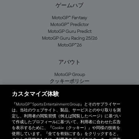
ゲームハブ
MotoGP™ Fantasy
MotoGP™ Predictor
MotoGP Guru Predict
MotoGP Guru Racing 25/26
MotoGP™26
アバウト
MotoGP Group
クッキーポリシー
利用規約
カスタマイズ体験
プライバシーポリシー
購入ポリシー
『MotoGP™ Sports Entertainment Group』とそのサプライヤー
は、当社のウェブサイト、製品、サービスとのやり取りを測
定し、利用者の閲覧習慣（例えば閲覧したページ）に基づい
て作成したプロフィールに基づいて、利用者に合わせた広告
オフィシャルアプリ
を表示するために、『Cookie（クッキー）』や同様の技術を
使用しています。『全てを有効にする』をクリックすると、