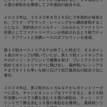
たプラマック・レーシングから参戦すると、２年連続して
４度の表彰台を獲得して２年連続の総合９位。
２０２３年は、２０２２年８月２６日に２年契約が発表さ
れ、プリマ・プラマック・レーシングから継続参戦するこ
とになり、契約先のドゥカティ・コルセからファクトリー
待遇としてファクトリーマシンが供給されると５戦でティ
ソ・スプリントと決勝レースのダブルウィンを達成。
第１０戦オーストリアＧＰが終了した時点で、６２ポイン
ト差のギャップが開いていたが、第１５戦インドネシアＧ
Ｐのティソ・スプリントで優勝を挙げ、プレミアクラスで
初めてポイントリーダーに飛び出し、最終戦バレンシアＧ
Ｐまでタイトル争いを繰り広げて自己最高位の総合２位に
進出。
２０２４年は、第２戦ポルトガルＧＰからポイントリーダ
ーに立ち、チャンピオンシップをリードすると、全２０戦
中決勝レースで３勝を含む１６度の表彰台、ティソ・スプ
リントで７勝を含む１６度の表彰台を獲得し、最終戦ソリ