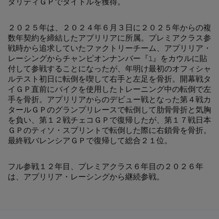
ダリティＧＰでタイトルを獲得。
２０２５年は、２０２４年６月３日に２０２５年からの複
数年契約を締結したアプリリアに所属。プレミアクラス参
戦時から追求していたファクトリーチーム、アプリリア・
レーシングからチャンピオンナンバー『1』をカウルに貼
付して参戦することになったが、年明け最初のオフィシャ
ルテスト初日に転倒を喫して右手と左足を骨折。開幕戦タ
イＧＰ直前にバイクを使用したトレーニング中の転倒で左
手を骨折。アプリリアからのデビュー戦となった第４戦カ
タールＧＰのグランプリレースで転倒して肋骨骨折と気胸
を負い、第１２戦チェコＧＰで復帰したが、第１７戦日本
ＧＰのティソ・スプリントで転倒した際に右鎖骨を骨折。
最終戦バレンシアＧＰで復帰して総合２１位。
フル参戦１２年目、プレミアクラス６年目の２０２６年
は、アプリリア・レーシングから継続参戦。