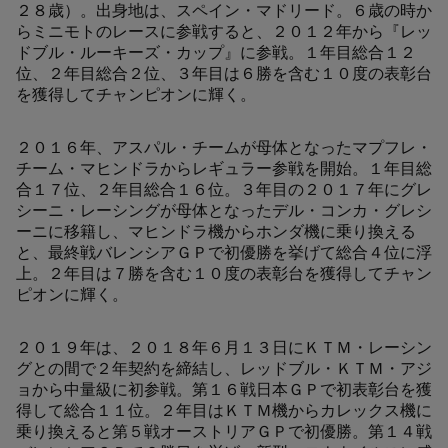
２８歳）。出身地は、スペイン・マドリード。６歳の時か
らミニモトのレースに参戦すると、２０１２年から『レッ
ドブル・ルーキーズ・カップ』に参戦。１年目総合１２
位、２年目総合２位、３年目は６勝を含む１０度の表彰台
を獲得してチャンピオンに輝く。
２０１６年、アスパル・チームが母体となったマプフレ・
チーム・マヒンドラからレギュラー参戦を開始。１年目総
合１７位、２年目総合１６位。３年目の２０１７年にグレ
シーニ・レーシングが母体となったデル・コンカ・グレシ
ーニに移籍し、マヒンドラ機からホンダ機に乗り換える
と、最終戦バレンシアＧＰで初優勝を挙げて総合４位に浮
上。２年目は７勝を含む１０度の表彰台を獲得してチャン
ピオンに輝く。
２０１９年は、２０１８年６月１３日にＫＴＭ・レーシン
グとの間で２年契約を締結し、レッドブル・ＫＴＭ・アジ
ョから中量級に初参戦。第１６戦日本ＧＰで初表彰台を獲
得して総合１１位。２年目はＫＴＭ機からカレックス機に
乗り換えると第５戦オーストリアＧＰで初優勝。第１４戦