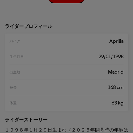
文
を
読
む
ライダープロフィール
Aprilia
バイク
29/01/1998
生年月日
Madrid
出生地
168 cm
身長
63 kg
体重
ライダーストーリー
１９９８年１月２９日生まれ（２０２６年開幕時の年齢は