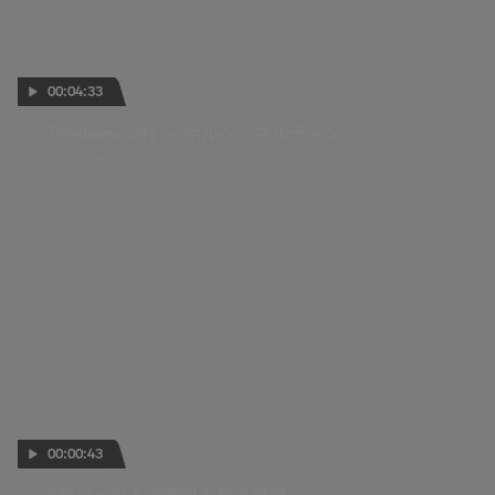
00:04:33
『Helmets off』～ホルヘ・マルティン
07 JUL 2026
00:00:43