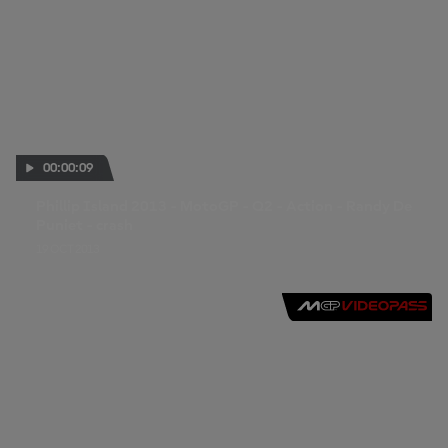
00:00:09
Phillip Island 2013 - MotoGP - Q2 - Action - Randy De
Puniet - crash
19 OCT 2013