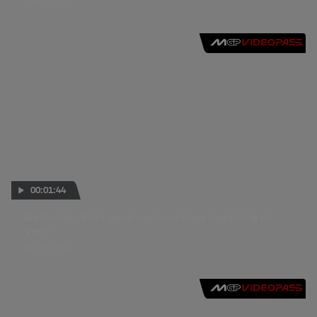
07 NOV 2014
00:01:44
De Puniet: 'First good weekend since beginning of
year'
20 OCT 2013