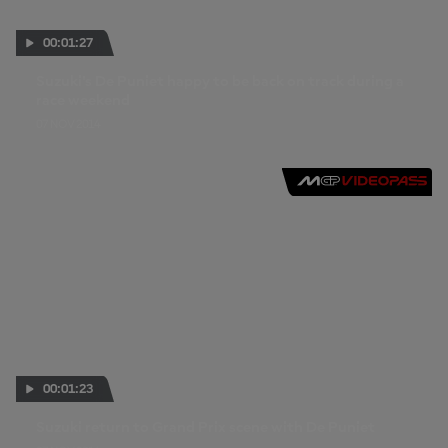
00:01:27
Suzuki's De Puniet happy to be back on track during a
race weekend
07 NOV 2014
00:01:23
Suzuki return to Grand Prix scene with De Puniet