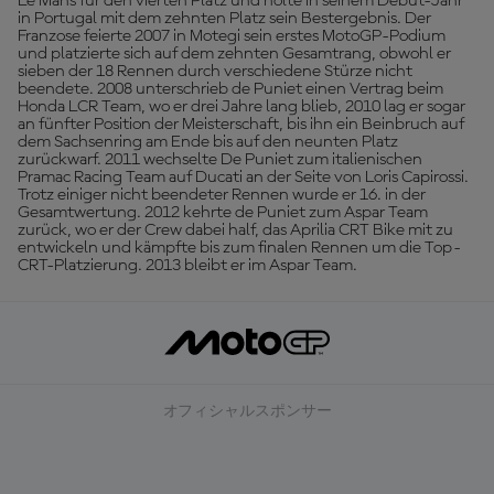
Le Mans für den vierten Platz und holte in seinem Debüt-Jahr
in Portugal mit dem zehnten Platz sein Bestergebnis. Der
Franzose feierte 2007 in Motegi sein erstes MotoGP-Podium
und platzierte sich auf dem zehnten Gesamtrang, obwohl er
sieben der 18 Rennen durch verschiedene Stürze nicht
beendete. 2008 unterschrieb de Puniet einen Vertrag beim
Honda LCR Team, wo er drei Jahre lang blieb, 2010 lag er sogar
an fünfter Position der Meisterschaft, bis ihn ein Beinbruch auf
dem Sachsenring am Ende bis auf den neunten Platz
zurückwarf. 2011 wechselte De Puniet zum italienischen
Pramac Racing Team auf Ducati an der Seite von Loris Capirossi.
Trotz einiger nicht beendeter Rennen wurde er 16. in der
Gesamtwertung. 2012 kehrte de Puniet zum Aspar Team
zurück, wo er der Crew dabei half, das Aprilia CRT Bike mit zu
entwickeln und kämpfte bis zum finalen Rennen um die Top-
CRT-Platzierung. 2013 bleibt er im Aspar Team.
オフィシャルスポンサー