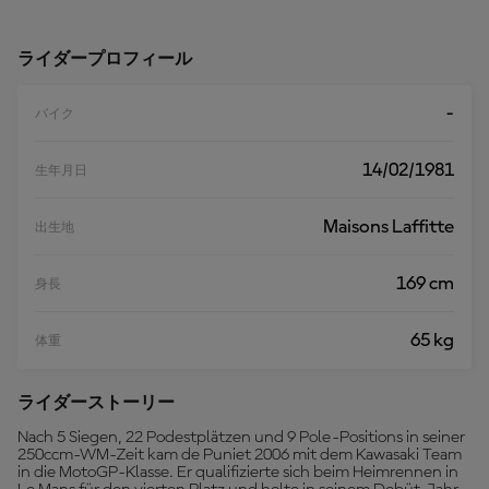
読
む
ライダープロフィール
-
バイク
14/02/1981
生年月日
Maisons Laffitte
出生地
169 cm
身長
65 kg
体重
ライダーストーリー
Nach 5 Siegen, 22 Podestplätzen und 9 Pole-Positions in seiner
250ccm-WM-Zeit kam de Puniet 2006 mit dem Kawasaki Team
in die MotoGP-Klasse. Er qualifizierte sich beim Heimrennen in