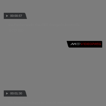
00:00:57
De Puniet leads the CRT charge in Australia
18 OCT 2013
00:01:30
De Puniet readapts to Suzuki machine