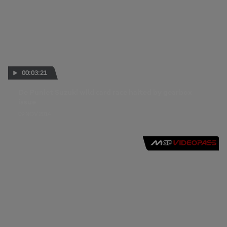
00:03:21
De Puniet Suzuki wild card race halted by gearbox
issue
09 NOV 2014