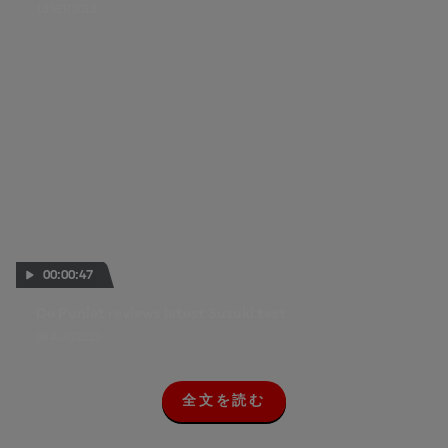
16 SEP 2013
00:00:47
De Puniet reviews latest Suzuki test
08 AUG 2013
全文を読む
全
文
を