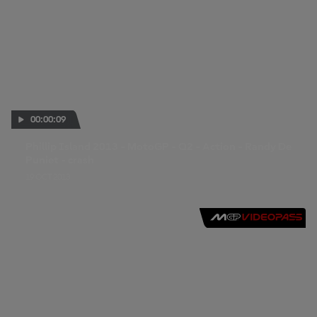
00:00:09
Phillip Island 2013 - MotoGP - Q2 - Action - Randy De
Puniet - crash
19 OCT 2013