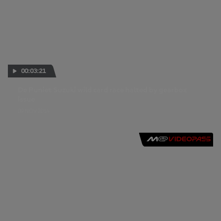
00:03:21
De Puniet Suzuki wild card race halted by gearbox
issue
09 NOV 2014