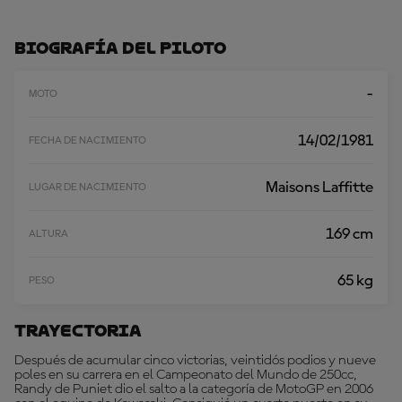
G
A
R
Biografía Del Piloto
M
Á
S
-
MOTO
14/02/1981
FECHA DE NACIMIENTO
Maisons Laffitte
LUGAR DE NACIMIENTO
169 cm
ALTURA
65 kg
PESO
Trayectoria
Después de acumular cinco victorias, veintidós podios y nueve
poles en su carrera en el Campeonato del Mundo de 250cc,
Randy de Puniet dio el salto a la categoría de MotoGP en 2006