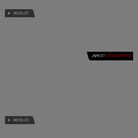
00:01:27
Suzuki's De Puniet happy to be back on track during a
race weekend
07 NOV 2014
00:01:23
Suzuki return to Grand Prix scene with De Puniet