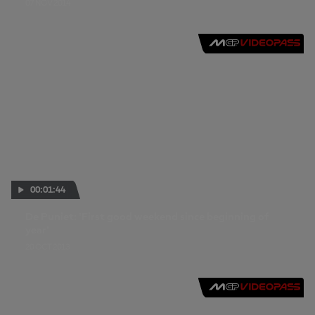
07 NOV 2014
00:01:44
De Puniet: 'First good weekend since beginning of
year'
20 OCT 2013