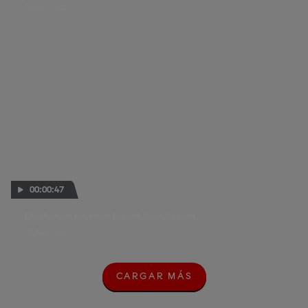
16 SEPT 2013
00:00:47
De Puniet reviews latest Suzuki test
08 AGO 2013
CARGAR MÁS
C
A
R