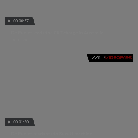
00:00:57
De Puniet leads the CRT charge in Australia
18 OCT 2013
00:01:30
De Puniet readapts to Suzuki machine