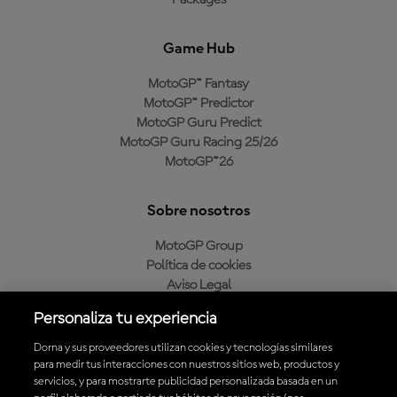
Packages
Game Hub
MotoGP™ Fantasy
MotoGP™ Predictor
MotoGP Guru Predict
MotoGP Guru Racing 25/26
MotoGP™26
Sobre nosotros
MotoGP Group
Política de cookies
Aviso Legal
Política de privacidad
Personaliza tu experiencia
Política de compra
Dorna y sus proveedores utilizan cookies y tecnologías similares
para medir tus interacciones con nuestros sitios web, productos y
servicios, y para mostrarte publicidad personalizada basada en un