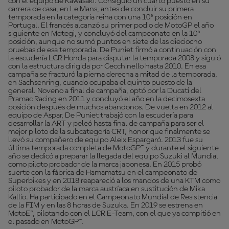
con el equipo de Kawasaki. Consiguió un cuarto puesto en su
carrera de casa, en Le Mans, antes de concluir su primera
temporada en la categoría reina con una 10ª posición en
Portugal. El francés alcanzó su primer podio de MotoGP el año
siguiente en Motegi, y concluyó del campeonato en la 10ª
posición, aunque no sumó puntos en siete de las dieciocho
pruebas de esa temporada. De Puniet firmó a continuación con
la escudería LCR Honda para disputar la temporada 2008 y siguió
con la estructura dirigida por Cecchinello hasta 2010. En esa
campaña se fracturó la pierna derecha a mitad de la temporada,
en Sachsenring, cuando ocupaba el quinto puesto de la
general. Noveno a final de campaña, optó por la Ducati del
Pramac Racing en 2011 y concluyó el año en la decimosexta
posición después de muchos abandonos. De vuelta en 2012 al
equipo de Aspar, De Puniet trabajó con la escudería para
desarrollar la ART y peleó hasta final de campaña para ser el
mejor piloto de la subcategoría CRT, honor que finalmente se
llevó su compañero de equipo Aleix Espargaró. 2013 fue su
última temporada completa de MotoGP™ y durante el siguiente
año se dedicó a preparar la llegada del equipo Suzuki al Mundial
como piloto probador de la marca japonesa. En 2015 probó
suerte con la fábrica de Hamamatsu en el campeonato de
Superbikes y en 2018 reapareció a los mandos de una KTM como
piloto probador de la marca austríaca en sustitución de Mika
Kallio. Ha participado en el Campeonato Mundial de Resistencia
de la FIM y en las 8 horas de Suzuka. En 2019 se estrena en
MotoE™, pilotando con el LCR E-Team, con el que ya compitió en
el pasado en MotoGP™.