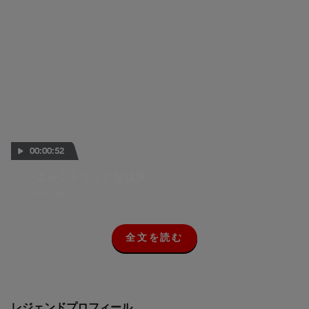
00:00:52
「エレクトリックな状況」
25 NOV 2023
全文を読む
全
文
を
読
む
レジェンドプロフィール