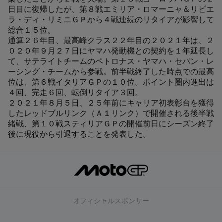
日目に復帰したが、第８戦エミリア・ロマーニャ＆リビエ
ラ・ディ・リミニＧＰから４戦連続のリタイアが影響して
総合１５位。
通算２６年目、最高峰クラス２２年目の２０２１年は、２
０２０年９月２７日にヤマハ発動機との契約を１年延長し
て、サテライトチームのペトロナス・ヤマハ・セパン・レ
ーシング・チームから参戦。前半戦終了した時点での最高
位は、第６戦イタリアＧＰの１０位。ポイント圏内進出は
４回、完走６回、転倒リタイア３回。
２０２１年８月５日、２５年前にキャリア初表彰台を獲得
したレッドブルリンク（Ａ１リンク）で開催される後半戦
緒戦、第１０戦スティリアＧＰの開催前日にシーズン終了
後に現役から引退することを発表した。
オフィシャルスポンサー