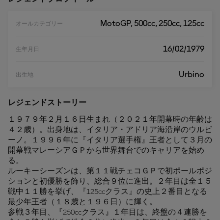
MotoGP, 500cc, 250cc, 125cc
オールカテゴリー
16/02/1979
生年月日
Urbino
出生地
レジェンドストーリー
１９７９年２月１６日生まれ（２０２１年開幕時の年齢は
４２歳）。出身地は、イタリア・アドリア海沿岸のウルビ
ーノ。１９９６年に『イタリア選手権』王者として３月の
開幕戦マレーシアＧＰから世界舞台でのキャリアを始め
る。
ルーキーシーズンは、第１１戦チェコＧＰで初ポールポジ
ションと初優勝を飾り、総合９位に進出。２年目は全１５
戦中１１勝を挙げ、『125ccクラス』の史上２番目となる
最少年王者（１８歳と１９６日）に輝く。
参戦３年目、『250ccクラス』１年目は、終盤の４連勝を