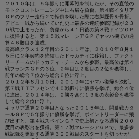
２０１０年は、５年振りに開幕戦を制したが、その直後の
モトクロストレーニング中に右肩を負傷。第４戦イタリア
ＧＰのフリー走行２で転倒を喫した際に右脚脛骨を骨折。
デビュー戦から続いていた史上最多の連続参戦記録が２３
０戦で止まったが、負傷から４１日後の第８戦ドイツＧＰ
に復帰すると、第１５戦マレーシアＧＰでヤマハ機での通
算４６勝目を達成。
最高峰クラス１２年目の２０１１年は、２０１０年８月１
５日に２年契約を締結したドゥカティに移籍し、ファクト
リーチームのドゥカティ・チームから参戦。最高位は第４
戦フランスＧＰの３位。２年目は２度目の２位を獲得し、
前年の総合７位から総合６位に浮上。
２０１２年８月１０日、２０１９年にヤマハ復帰を決断。
第７戦ＴＴアッセンで４５戦振りに優勝を挙げ、総合４位
に進出。２０１４年は、２勝を含む１３度の表彰台を獲得
して総合２位に浮上。
キャリア通算２０年目となった２０１５年は、開幕戦カタ
ールＧＰで５年振りに優勝を挙げ、ポイントリーダーに飛
び出すと、第４戦スペインＧＰで史上初となる通算２００
度目の表彰台を獲得。第１７戦マレーシアＧＰで、最多参
戦記録を更新する通算３２９戦目のスタートを切ったが、