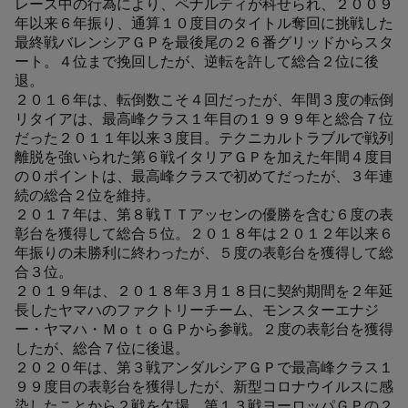
レース中の行為により、ペナルティが科せられ、２００９
年以来６年振り、通算１０度目のタイトル奪回に挑戦した
最終戦バレンシアＧＰを最後尾の２６番グリッドからスタ
ート。４位まで挽回したが、逆転を許して総合２位に後
退。
２０１６年は、転倒数こそ４回だったが、年間３度の転倒
リタイアは、最高峰クラス１年目の１９９９年と総合７位
だった２０１１年以来３度目。テクニカルトラブルで戦列
離脱を強いられた第６戦イタリアＧＰを加えた年間４度目
の０ポイントは、最高峰クラスで初めてだったが、３年連
続の総合２位を維持。
２０１７年は、第８戦ＴＴアッセンの優勝を含む６度の表
彰台を獲得して総合５位。２０１８年は２０１２年以来６
年振りの未勝利に終わったが、５度の表彰台を獲得して総
合３位。
２０１９年は、２０１８年３月１８日に契約期間を２年延
長したヤマハのファクトリーチーム、モンスターエナジ
ー・ヤマハ・ＭｏｔｏＧＰから参戦。２度の表彰台を獲得
したが、総合７位に後退。
２０２０年は、第３戦アンダルシアＧＰで最高峰クラス１
９９度目の表彰台を獲得したが、新型コロナウイルスに感
染したことから２戦を欠場。第１３戦ヨーロッパＧＰの２