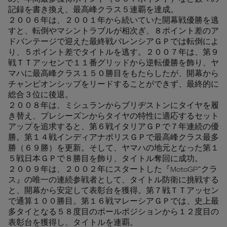
記録を書き換え、最高峰クラス５連覇を達成。
２００６年は、２００１年から続いていた開幕戦優勝を逃
すと、転倒やマシントラブルが相次ぎ、８ポイント差のア
ドバンテージで迎えた最終戦バレンシアＧＰでは転倒によ
り、５ポイント差でタイトルを逃す。２００７年は、第９
戦ＴＴアッセンで１１番グリッドから逆転優勝を飾り、ヤ
マハに最高峰クラス１５０勝目をもたらしたが、開幕から
チャンピオンシップをリードすることができず、最終的に
総合３位に後退。
２００８年は、ミシュランからブリヂストンにタイヤを履
き替え、プレシーズンからタイヤの特性に適応するセット
アップを追求すると、第６戦イタリアＧＰで７年連続の優
勝。第１４戦インディアナポリスＧＰで最高峰クラス最多
勝（６９勝）を更新。そして、ヤマハの地元となった第１
５戦日本ＧＰで８勝目を飾り、タイトル奪回に成功。
２００９年は、２００２年にスタートした『MotoGP™クラ
ス』の唯一の連続参戦者として、タイトル防衛に挑戦する
と、開幕から安定して表彰台を獲得。第７戦ＴＴアッセン
で通算１００勝目。第１６戦マレーシアＧＰでは、史上最
多タイとなる５８度目のポールポジションから１２度目の
表彰台を獲得し、タイトルを連覇。