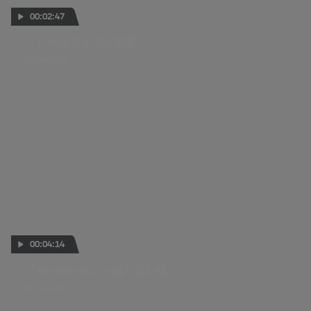
00:02:47
「レベルアップが必要」
14 JAN 2026
00:04:14
『Fan Stories』～眠らない夜
28 JUL 2025