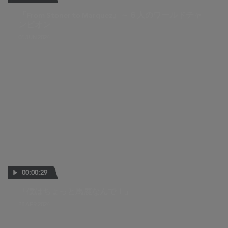
『From Stoner to Marquez』～６人のワールドチャ
ンピオン
05 JUN 2024
00:00:29
「僕はちょっと馬鹿なんで！」
28 APR 2024