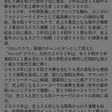
含む５勝を挙げて総合２位に進出。２年目は全１６戦中９
勝を挙げて史上最年少王者（２０歳と２５０日）。
２０００年、４年間所属したアプリリアを離れ、ホンダの
ファクトリーライダーとして最高峰クラスへの挑戦を開
始。第９戦イギリスＧＰで、史上５番目となる最年少優勝
と２番目の３クラス優勝（２１歳と１４４日）を達成して
総合２位に進出。２年目は全１６戦中１１勝を挙げ、史上
最年少となる３クラス制覇（２２歳２４０日）の偉業を達
成。
『500ccクラス』最後のチャンピオンとして迎えた
『MotoGP™クラス』元年の２００２年は、全１６戦中２年
連続の１１勝を含む１５度の表彰台を獲得し圧倒的な強さ
と速さで初代王者に輝く。
２００３年に全１６戦で９勝を含む１６度の表彰台を獲得
して３連覇を達成した後、新たな挑戦を求め、ヤマハのフ
ァクトリーチームに移籍。開幕戦となった南アフリカＧＰ
で、史上初となる２メーカーでの連勝を達成（前年の最終
戦バレンシアＧＰで優勝）。第１５戦オーストラリアＧＰ
では、史上４人目となる別メーカーでのタイトル防衛に成
功。
２００５年は、史上２人目となる開幕からの５連勝を始
め、年間最多獲得ポイント（３６７ポイント）など数々の