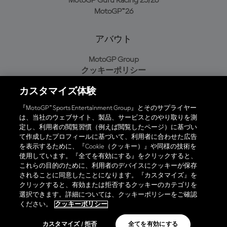
MotoGP Guru Racing 25/26
MotoGP™26
アバウト
MotoGP Group
クッキーポリシー
利用規約
カスタマイズ体験
プライバシーポリシー
購入ポリシー
『MotoGP™ Sports Entertainment Group』とそのサプライヤー
は、当社のウェブサイト、製品、サービスとのやり取りを測
定し、利用者の閲覧習慣（例えば閲覧したページ）に基づい
て作成したプロフィールに基づいて、利用者に合わせた広告
オフィシャルアプリ
を表示するために、『Cookie（クッキー）』や同様の技術を
使用しています。『全てを有効にする』をクリックすると、
これらの目的のために、利用者のデバイスにクッキーが保存
されることに同意したことになります。『カスタマイズ』を
クリックすると、有効または拒否するクッキーのカテゴリを
選択できます。詳細については、クッキーポリシーをご確認
© 2026 MotoGP Sports Entertainment Group. 全著作権所有。全ての
ください。
クッキーポリシー
商標はそれぞれの所有者に帰属。
カスタマイズ / 拒否
全てを有効にする