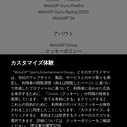
MotoGP Guru Predict
MotoGP Guru Racing 25/26
MotoGP™26
アバウト
MotoGP Group
クッキーポリシー
利用規約
カスタマイズ体験
プライバシーポリシー
購入ポリシー
『MotoGP™ Sports Entertainment Group』とそのサプライヤー
は、当社のウェブサイト、製品、サービスとのやり取りを測
定し、利用者の閲覧習慣（例えば閲覧したページ）に基づい
て作成したプロフィールに基づいて、利用者に合わせた広告
オフィシャルアプリ
を表示するために、『Cookie（クッキー）』や同様の技術を
使用しています。『全てを有効にする』をクリックすると、
これらの目的のために、利用者のデバイスにクッキーが保存
されることに同意したことになります。『カスタマイズ』を
クリックすると、有効または拒否するクッキーのカテゴリを
選択できます。詳細については、クッキーポリシーをご確認
© 2026 MotoGP Sports Entertainment Group. 全著作権所有。全ての
ください。
クッキーポリシー