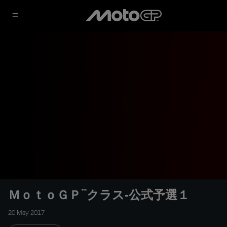
ＭｏｔｏＧＰ™クラス‐公式予選１
20 May 2017