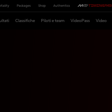
itality
Packages
Shop
Authentics
ultati
Classifiche
Piloti e team
VideoPass
Video