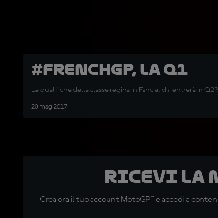
#FrenchGP, la Q1
Le qualifiche della classe regina in Fancia, chi entrerà in Q2?
20 mag 2017
Ricevi la
Crea ora il tuo account MotoGP™ e accedi a contenu