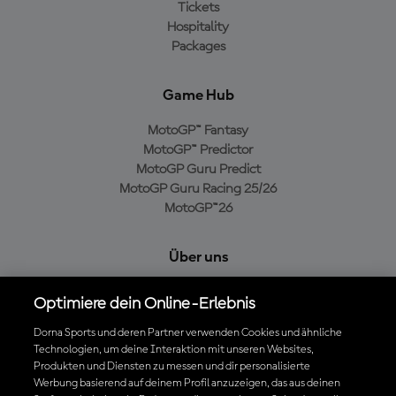
Tickets
Hospitality
Packages
Game Hub
MotoGP™ Fantasy
MotoGP™ Predictor
MotoGP Guru Predict
MotoGP Guru Racing 25/26
MotoGP™26
Über uns
MotoGP Group
Optimiere dein Online-Erlebnis
Cookie-Richtlinien
Geschäftsbedingungen
Dorna Sports und deren Partner verwenden Cookies und ähnliche
Technologien, um deine Interaktion mit unseren Websites,
Datenschutzrichtlinien
Produkten und Diensten zu messen und dir personalisierte
Kaufrichtlinie
Werbung basierend auf deinem Profil anzuzeigen, das aus deinen