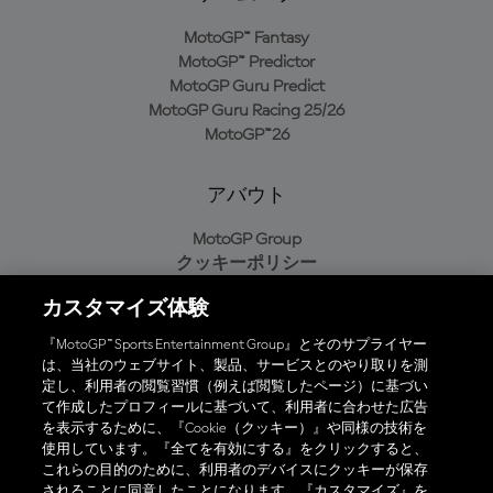
MotoGP™ Fantasy
MotoGP™ Predictor
MotoGP Guru Predict
MotoGP Guru Racing 25/26
MotoGP™26
アバウト
MotoGP Group
クッキーポリシー
利用規約
カスタマイズ体験
プライバシーポリシー
購入ポリシー
『MotoGP™ Sports Entertainment Group』とそのサプライヤー
は、当社のウェブサイト、製品、サービスとのやり取りを測
定し、利用者の閲覧習慣（例えば閲覧したページ）に基づい
て作成したプロフィールに基づいて、利用者に合わせた広告
オフィシャルアプリ
を表示するために、『Cookie（クッキー）』や同様の技術を
使用しています。『全てを有効にする』をクリックすると、
これらの目的のために、利用者のデバイスにクッキーが保存
されることに同意したことになります。『カスタマイズ』を