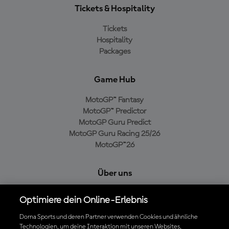
Tickets & Hospitality
Tickets
Hospitality
Packages
Game Hub
MotoGP™ Fantasy
MotoGP™ Predictor
MotoGP Guru Predict
MotoGP Guru Racing 25/26
MotoGP™26
Über uns
MotoGP Group
Optimiere dein Online-Erlebnis
Cookie-Richtlinien
Geschäftsbedingungen
Dorna Sports und deren Partner verwenden Cookies und ähnliche
Technologien, um deine Interaktion mit unseren Websites,
Datenschutzrichtlinien