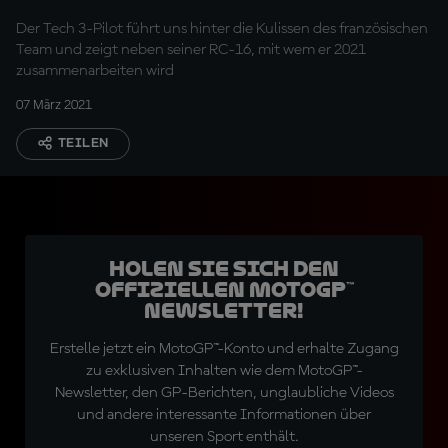
Der Tech 3-Pilot führt uns hinter die Kulissen des französischen
Team und zeigt neben seiner RC-16, mit wem er 2021
zusammenarbeiten wird
07 März 2021
TEILEN
Holen Sie sich den
offiziellen MotoGP™
Newsletter!
Erstelle jetzt ein MotoGP™-Konto und erhalte Zugang
zu exklusiven Inhalten wie dem MotoGP™-
Newsletter, den GP-Berichten, unglaubliche Videos
und andere interessante Informationen über
unseren Sport enthält.