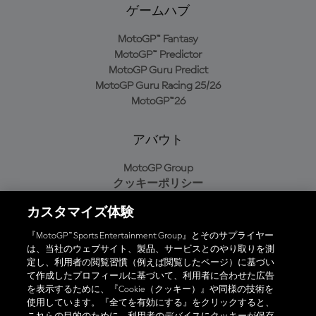
ゲームハブ
MotoGP™ Fantasy
MotoGP™ Predictor
MotoGP Guru Predict
MotoGP Guru Racing 25/26
MotoGP™26
アバウト
MotoGP Group
クッキーポリシー
利用規約
カスタマイズ体験
プライバシーポリシー
購入ポリシー
『MotoGP™ Sports Entertainment Group』とそのサプライヤー
は、当社のウェブサイト、製品、サービスとのやり取りを測
定し、利用者の閲覧習慣（例えば閲覧したページ）に基づい
て作成したプロフィールに基づいて、利用者に合わせた広告
オフィシャルアプリ
を表示するために、『Cookie（クッキー）』や同様の技術を
使用しています。『全てを有効にする』をクリックすると、