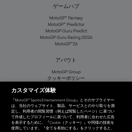
ゲームハブ
MotoGP™ Fantasy
MotoGP™ Predictor
MotoGP Guru Predict
MotoGP Guru Racing 25/26
MotoGP™26
アバウト
MotoGP Group
クッキーポリシー
利用規約
カスタマイズ体験
プライバシーポリシー
購入ポリシー
『MotoGP™ Sports Entertainment Group』とそのサプライヤー
は、当社のウェブサイト、製品、サービスとのやり取りを測
定し、利用者の閲覧習慣（例えば閲覧したページ）に基づい
て作成したプロフィールに基づいて、利用者に合わせた広告
オフィシャルアプリ
を表示するために、『Cookie（クッキー）』や同様の技術を
使用しています。『全てを有効にする』をクリックすると、