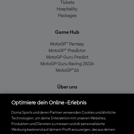
Tickets
Hospitality
Packages
Game Hub
MotoGP™ Fantasy
MotoGP™ Predictor
MotoGP Guru Predict
MotoGP Guru Racing 25/26
MotoGP™26
Über uns
MotoGP Group
Optimiere dein Online-Erlebnis
Cookie-Richtlinien
Geschäftsbedingungen
Dorna Sports und deren Partner verwenden Cookies und ähnliche
Technologien, um deine Interaktion mit unseren Websites,
Datenschutzrichtlinien
Produkten und Diensten zu messen und dir personalisierte
Kaufrichtlinie
Werbung basierend auf deinem Profil anzuzeigen, das aus deinen