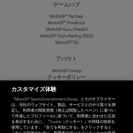
ゲームハブ
MotoGP™ Fantasy
MotoGP™ Predictor
MotoGP Guru Predict
MotoGP Guru Racing 25/26
MotoGP™26
アバウト
MotoGP Group
クッキーポリシー
利用規約
カスタマイズ体験
プライバシーポリシー
購入ポリシー
『MotoGP™ Sports Entertainment Group』とそのサプライヤー
は、当社のウェブサイト、製品、サービスとのやり取りを測
定し、利用者の閲覧習慣（例えば閲覧したページ）に基づい
て作成したプロフィールに基づいて、利用者に合わせた広告
オフィシャルアプリ
を表示するために、『Cookie（クッキー）』や同様の技術を
使用しています。『全てを有効にする』をクリックすると、