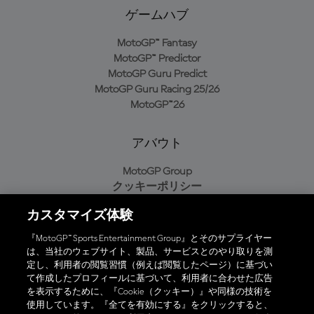
ゲームハブ
MotoGP™ Fantasy
MotoGP™ Predictor
MotoGP Guru Predict
MotoGP Guru Racing 25/26
MotoGP™26
アバウト
MotoGP Group
クッキーポリシー
利用規約
カスタマイズ体験
プライバシーポリシー
購入ポリシー
『MotoGP™ Sports Entertainment Group』とそのサプライヤー
は、当社のウェブサイト、製品、サービスとのやり取りを測
定し、利用者の閲覧習慣（例えば閲覧したページ）に基づい
て作成したプロフィールに基づいて、利用者に合わせた広告
オフィシャルアプリ
を表示するために、『Cookie（クッキー）』や同様の技術を
使用しています。『全てを有効にする』をクリックすると、