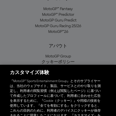
MotoGP™ Fantasy
MotoGP™ Predictor
MotoGP Guru Predict
MotoGP Guru Racing 25/26
MotoGP™26
アバウト
MotoGP Group
クッキーポリシー
利用規約
カスタマイズ体験
プライバシーポリシー
購入ポリシー
『MotoGP™ Sports Entertainment Group』とそのサプライヤー
は、当社のウェブサイト、製品、サービスとのやり取りを測
定し、利用者の閲覧習慣（例えば閲覧したページ）に基づい
て作成したプロフィールに基づいて、利用者に合わせた広告
オフィシャルアプリ
を表示するために、『Cookie（クッキー）』や同様の技術を
使用しています。『全てを有効にする』をクリックすると、
これらの目的のために、利用者のデバイスにクッキーが保存
されることに同意したことになります。『カスタマイズ』を