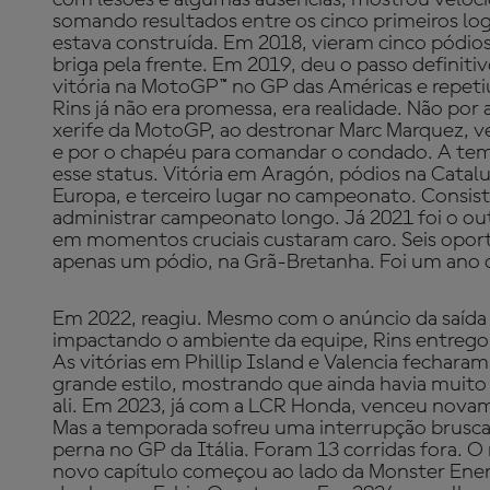
somando resultados entre os cinco primeiros log
estava construída. Em 2018, vieram cinco pódio
briga pela frente. Em 2019, deu o passo definiti
vitória na MotoGP™ no GP das Américas e repeti
Rins já não era promessa, era realidade. Não por
xerife da MotoGP, ao destronar Marc Marquez, 
e por o chapéu para comandar o condado. A te
esse status. Vitória em Aragón, pódios na Catal
Europa, e terceiro lugar no campeonato. Consis
administrar campeonato longo. Já 2021 foi o o
em momentos cruciais custaram caro. Seis opor
apenas um pódio, na Grã-Bretanha. Foi um ano dif
Em 2022, reagiu. Mesmo com o anúncio da saída
impactando o ambiente da equipe, Rins entregou
As vitórias em Phillip Island e Valencia fechara
grande estilo, mostrando que ainda havia muit
ali. Em 2023, já com a LCR Honda, venceu nova
Mas a temporada sofreu uma interrupção brusca
perna no GP da Itália. Foram 13 corridas fora. O
novo capítulo começou ao lado da Monster En