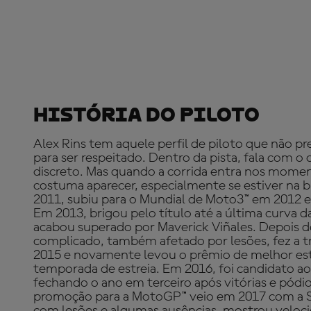
História Do Piloto
Alex Rins tem aquele perfil de piloto que não pre
para ser respeitado. Dentro da pista, fala com o
discreto. Mas quando a corrida entra nos momen
costuma aparecer, especialmente se estiver na
2011, subiu para o Mundial de Moto3™ em 2012 
Em 2013, brigou pelo título até a última curva d
acabou superado por Maverick Viñales. Depois 
complicado, também afetado por lesões, fez a t
2015 e novamente levou o prêmio de melhor est
temporada de estreia. Em 2016, foi candidato ao
fechando o ano em terceiro após vitórias e pódi
promoção para a MotoGP™ veio em 2017 com a 
com lesões e algumas ausências, mostrou veloc