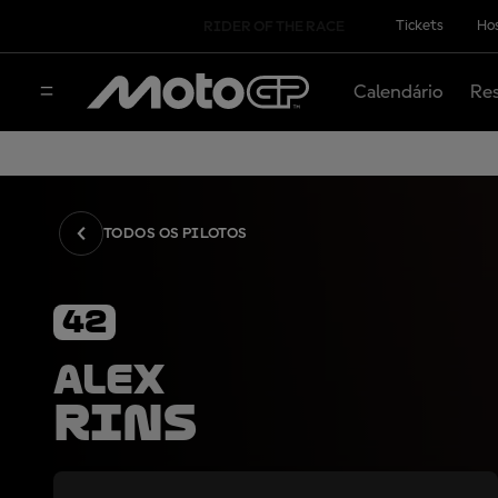
Tickets
Hos
RIDER OF THE RACE
Calendário
Res
TODOS OS PILOTOS
42
Alex
Rins