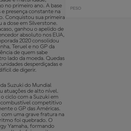
o no primeiro ano. A base
PESO
s e presença constante na
vo. Conquistou sua primeira
u a dose em Silverstone.
 acaso, ganhou o apelido de
vencedor absoluto nos EUA,
mporada 2020 consolidou
unha, Teruel e no GP da
tência de quem sabe
utro lado da moeda. Quedas
tunidades desperdiçadas e
ícil de digerir.
 da Suzuki do Mundial
 atuações de alto nível.
m o ciclo com a Suzuki em
o combustível competitivo
mente o GP das Américas.
 com uma grave fratura na
 ritmo foi quebrado. O
ergy Yamaha, formando