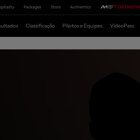
pitality
Packages
Store
Authentics
ultados
Classificação
Pilotos e Equipes
VideoPass