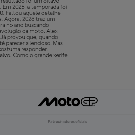
resultado foi um oitavo
o. Em 2025, a temporada foi
0. Faltou aquele detalhe
s. Agora, 2026 traz um
tra no ano buscando
 evolução da moto. Alex
. Já provou que, quando
até parecer silencioso. Mas
 costuma responder.
alvo. Como o grande xerife
Patrocinadores oficiais