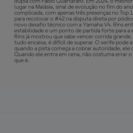
dupla com Fabio Quartararo. Em 2024, o melhor 
lugar na Malásia, sinal de evolução no fim do an
complicada, com apenas três presenças no Top 1
para recolocar o #42 na disputa direta por pódio
novo desafio técnico com a Yamaha V4. Rins en
estabilidade e um ponto de partida forte para a
Rins já mostrou que sabe vencer corrida grande
tudo encaixa, é difícil de superar. O xerife pode 
quando a pista começa a cobrar autoridade, ele
Quando ele entra em cena, não costuma errar o 
que é.