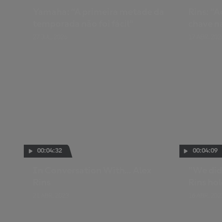
Yamaha: “A primeira metade da
Rins: “
temporada não foi fácil”
chave n
27 JUL. 2026
17 ABR. 202
00:04:32
00:04:09
In Conversation With… Alex
"We did
Rins
Rins hol
21 ABR. 2023
16 ABR. 202