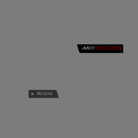
ins
Spanish GP: Pre-Event Press
n making
Conference 1
27 ABR. 2023
00:12:43
Red Bull Grand Prix of the
ni &
Americas: Press Conference
16 ABR. 2023