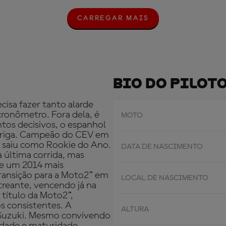
CARREGAR MAIS
C
A
R
R
E
G
A
Bio Do Pilot
R
M
A
cisa fazer tanto alarde
I
 cronômetro. Fora dela, é
MOTO
S
tos decisivos, o espanhol
 briga. Campeão do CEV em
e saiu como Rookie do Ano.
DATA DE NASCIMENTO
a última corrida, mas
de um 2014 mais
ransição para a Moto2™ em
LOCAL DE NASCIMENTO
reante, vencendo já na
 título da Moto2™,
os consistentes. A
ALTURA
Suzuki. Mesmo convivendo
idade e maturidade,