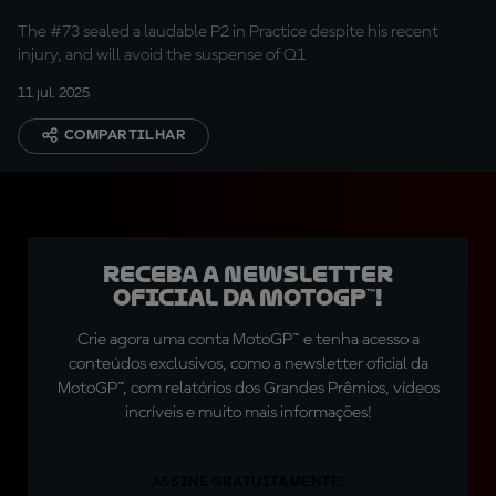
The #73 sealed a laudable P2 in Practice despite his recent
injury, and will avoid the suspense of Q1
11 jul. 2025
COMPARTILHAR
Receba a newsletter
oficial da MotoGP™!
Crie agora uma conta MotoGP™ e tenha acesso a
conteúdos exclusivos, como a newsletter oficial da
MotoGP™, com relatórios dos Grandes Prêmios, vídeos
incríveis e muito mais informações!
ASSINE GRATUITAMENTE!