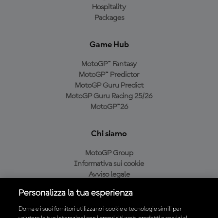
Hospitality
Packages
Game Hub
MotoGP™ Fantasy
MotoGP™ Predictor
MotoGP Guru Predict
MotoGP Guru Racing 25/26
MotoGP™26
Chi siamo
MotoGP Group
Informativa sui cookie
Avviso legale
Informativa sulla privacy
Personalizza la tua esperienza
Condizioni di acquisto
Dorna e i suoi fornitori utilizzano i cookie e tecnologie simili per