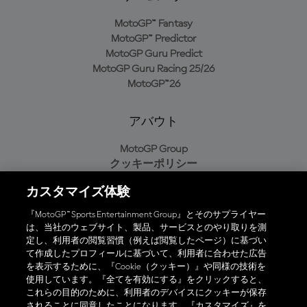
MotoGP™ Fantasy
MotoGP™ Predictor
MotoGP Guru Predict
MotoGP Guru Racing 25/26
MotoGP™26
アバウト
MotoGP Group
クッキーポリシー
利用規約
カスタマイズ体験
プライバシーポリシー
購入ポリシー
『MotoGP™ Sports Entertainment Group』とそのサプライヤー
は、当社のウェブサイト、製品、サービスとのやり取りを測
定し、利用者の閲覧習慣（例えば閲覧したページ）に基づい
て作成したプロフィールに基づいて、利用者に合わせた広告
オフィシャルアプリ
を表示するために、『Cookie（クッキー）』や同様の技術を
使用しています。『全てを有効にする』をクリックすると、
これらの目的のために、利用者のデバイスにクッキーが保存
されることに同意したことになります。『カスタマイズ』を