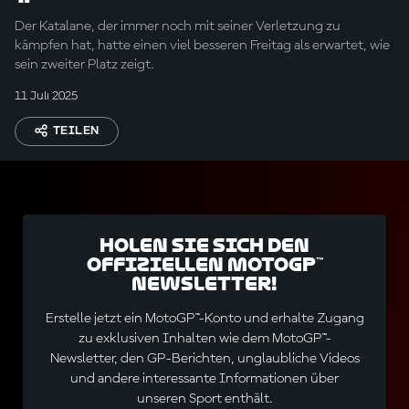
Überraschung"
Der Katalane, der immer noch mit seiner Verletzung zu
kämpfen hat, hatte einen viel besseren Freitag als erwartet, wie
sein zweiter Platz zeigt.
11 Juli 2025
TEILEN
Holen Sie sich den
offiziellen MotoGP™
Newsletter!
Erstelle jetzt ein MotoGP™-Konto und erhalte Zugang
zu exklusiven Inhalten wie dem MotoGP™-
Newsletter, den GP-Berichten, unglaubliche Videos
und andere interessante Informationen über
unseren Sport enthält.