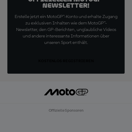
Newsletter!
Erstelle jetzt ein MotoGP™-Konto und erhalte Zugang
zu exklusiven Inhalten wie dem MotoGP™-
Newsletter, den GP-Berichten, unglaubliche Videos
und andere interessante Informationen über
unseren Sport enthält.
KOSTENLOS REGISTRIEREN
Offizielle Sponsoren