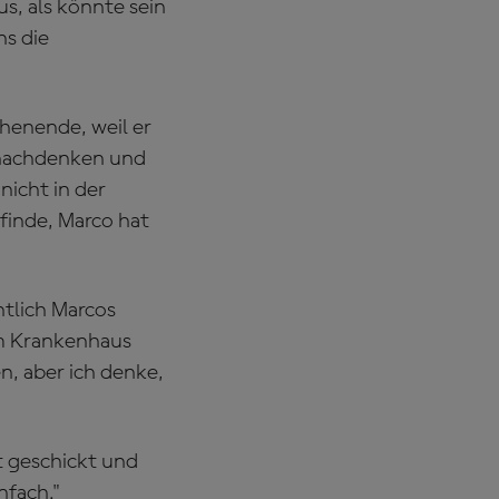
us, als könnte sein
ns die
henende, weil er
r nachdenken und
nicht in der
inde, Marco hat
ntlich Marcos
em Krankenhaus
n, aber ich denke,
t geschickt und
nfach."