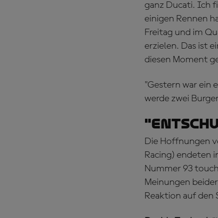
ganz Ducati. Ich 
einigen Rennen ha
Freitag und im Qua
erzielen. Das ist 
diesen Moment ge
"Gestern war ein e
werde zwei Burger 
"Entschu
Die Hoffnungen vo
Racing) endeten i
Nummer 93 touchie
Meinungen beider 
Reaktion auf den 