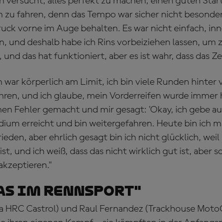
en versucht, alles perfekt zu machen, einen guten Sta
 zu fahren, denn das Tempo war sicher nicht besonder
uck vorne im Auge behalten. Es war nicht einfach, inn
en, und deshalb habe ich Rins vorbeiziehen lassen, um
und das hat funktioniert, aber es ist wahr, dass das Ze
ch war körperlich am Limit, ich bin viele Runden hinter 
ren, und ich glaube, mein Vorderreifen wurde immer h
nen Fehler gemacht und mir gesagt: 'Okay, ich gebe au
odium erreicht und bin weitergefahren. Heute bin ich 
eden, aber ehrlich gesagt bin ich nicht glücklich, wei
st, und ich weiß, dass das nicht wirklich gut ist, aber 
kzeptieren."
das im Rennsport"
a HRC Castrol) und Raul Fernandez (Trackhouse Moto