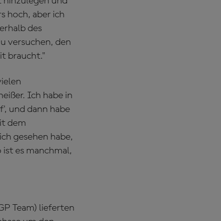
rt hinzulegen und
s hoch, aber ich
erhalb des
 zu versuchen, den
it braucht."
vielen
eißer. Ich habe in
f', und dann habe
mit dem
l ich gesehen habe,
so ist es manchmal,
GP Team) lieferten