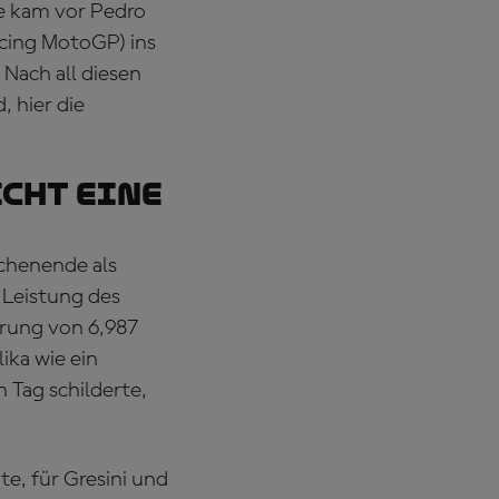
ie kam vor Pedro
acing MotoGP) ins
 Nach all diesen
, hier die
icht eine
chenende als
 Leistung des
rung von 6,987
ika wie ein
 Tag schilderte,
e, für Gresini und