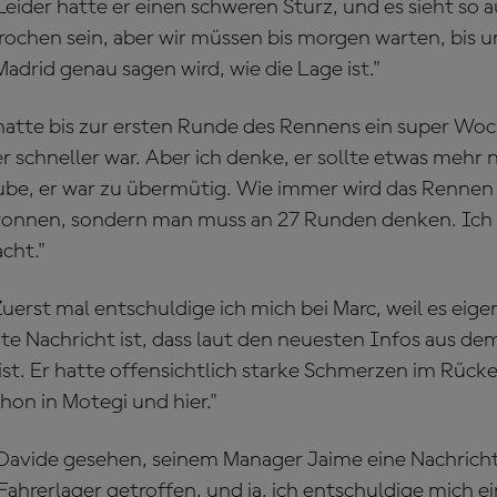
"Leider hatte er einen schweren Sturz, und es sieht so a
rochen sein, aber wir müssen bis morgen warten, bis u
drid genau sagen wird, wie die Lage ist."
 hatte bis zur ersten Runde des Rennens ein super Woc
 er schneller war. Aber ich denke, er sollte etwas meh
ube, er war zu übermütig. Wie immer wird das Rennen 
onnen, sondern man muss an 27 Runden denken. Ich f
cht."
"Zuerst mal entschuldige ich mich bei Marc, weil es eige
ute Nachricht ist, dass laut den neuesten Infos aus d
st. Er hatte offensichtlich starke Schmerzen im Rücke
hon in Motegi und hier."
Davide gesehen, seinem Manager Jaime eine Nachrich
Fahrerlager getroffen, und ja, ich entschuldige mich ei