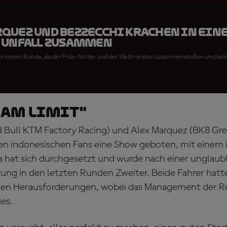
quez und Bezzecchi krachen in ein
 Unfall zusammen
r ersten Runde, als der Pole-Setter und der Weltmeister zusammenstoßen und beid
 am Limit"
 Bull KTM Factory Racing) und Alex Marquez (BK8 Gre
n indonesischen Fans eine Show geboten, mit einem 
a hat sich durchgesetzt und wurde nach einer unglaub
tung in den letzten Runden Zweiter. Beide Fahrer hat
nen Herausforderungen, wobei das Management der Rei
es.