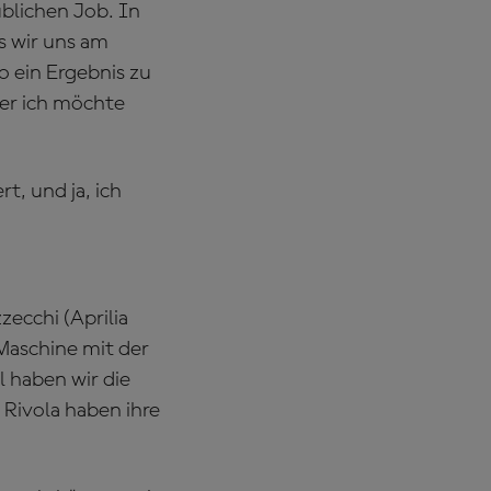
blichen Job. In
s wir uns am
o ein Ergebnis zu
ber ich möchte
t, und ja, ich
ecchi (Aprilia
Maschine mit der
 haben wir die
Rivola haben ihre