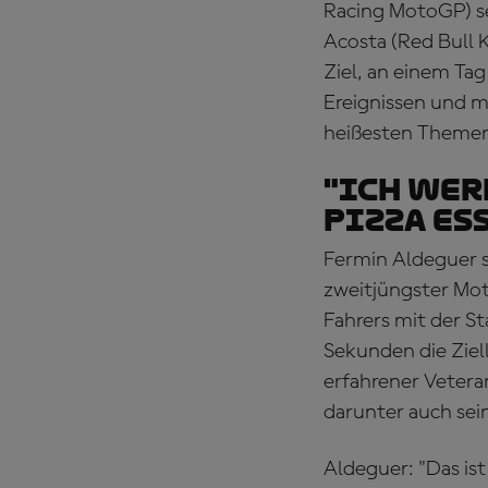
Racing MotoGP) se
Acosta (Red Bull 
Ziel, an einem Tag
Ereignissen und mi
heißesten Themen
"Ich wer
Pizza es
Fermin Aldeguer 
zweitjüngster Mot
Fahrers mit der 
Sekunden die Ziel
erfahrener Vetera
darunter auch sein
Aldeguer: "Das is