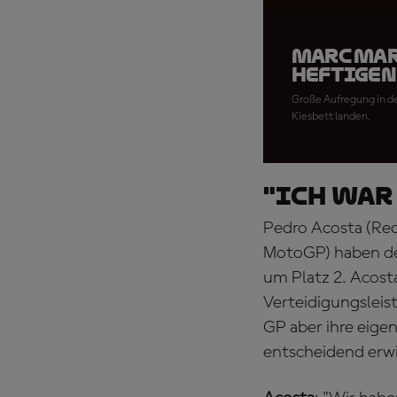
Marc Mar
heftigen
Große Aufregung in de
Kiesbett landen.
"Ich war
Pedro Acosta (Red
MotoGP) haben de
um Platz 2. Acost
Verteidigungsleis
GP aber ihre eige
entscheidend erwi