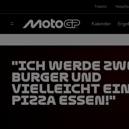
Tickets
Hospita
Kalender
Erge
"Ich werde zw
Burger und
vielleicht ei
Pizza essen!"