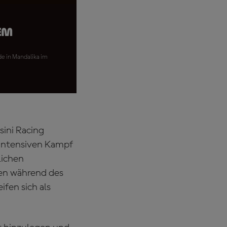
em
e in Mandalika im
sini Racing
intensiven Kampf
lichen
ten während des
fen sich als