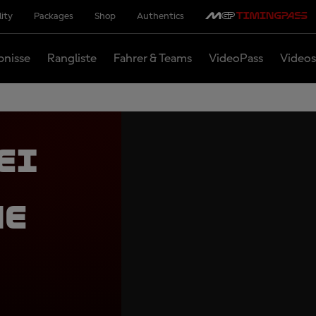
lity
Packages
Shop
Authentics
bnisse
Rangliste
Fahrer & Teams
VideoPass
Videos
ei
ne