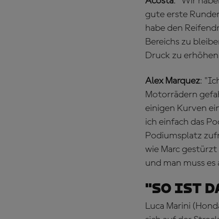
Acosta
: "Wir hab
gute erste Runden
habe den Reifendr
Bereichs zu bleib
Druck zu erhöhen, 
Alex Marquez
: "I
Motorrädern gefah
einigen Kurven ei
ich einfach das P
Podiumsplatz zufri
wie Marc gestürzt i
und man muss es a
"So ist 
Luca Marini (Hond