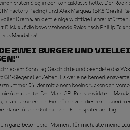
inen ersten Sieg in der Königsklasse holte. Der Rook
KTM Factory Racing) und Alex Marquez (BK8 Gresini R
 voller Drama, an dem einige wichtige Fahrer stürzten.
t Blick auf die bevorstehende Reise nach Phillip Island
 aus Mandalika!
de zwei Burger und vielle
sen!"
schrieb am Sonntag Geschichte und beendete das Wo
oGP-Sieger aller Zeiten. Es war eine bemerkenswerte
Startnummer 54, der mit einem beeindruckenden Vorsp
linie überquerte. Der MotoGP-Rookie wirkte in Mandal
n, als er seine ersten Eindrücke von diesem besonderen
e Pläne für eine kulinarische Feier später am Tag.
t ein ganz besonderer Moment für mich, alle meine Leut