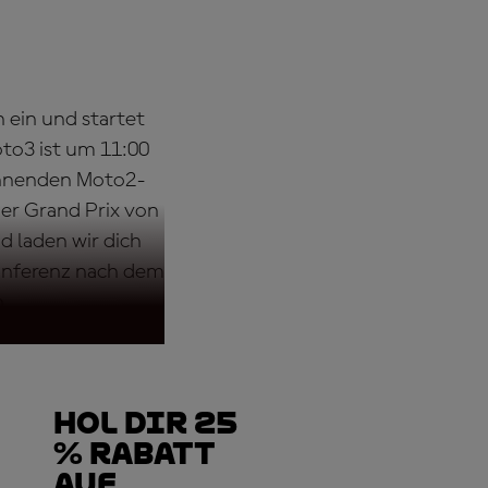
ein und startet
oto3 ist um 11:00
pannenden Moto2-
Der Grand Prix von
 laden wir dich
ekonferenz nach dem
n.
Hol dir 25
% Rabatt
auf