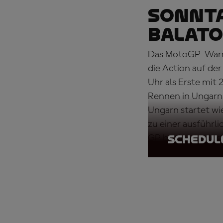
SONNTA
BALATO
Das MotoGP-Warm-
die Action auf der
Uhr als Erste mit
Rennen in Ungarn 
Ungarn startet wi
zu einer ausführli
GP beginnt – dort
Schedul