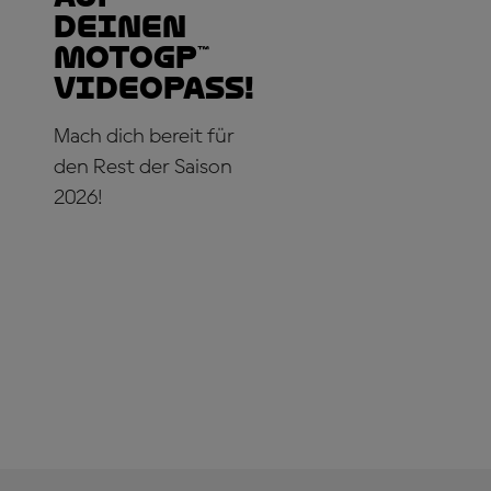
deinen
MotoGP™
VideoPass!
Mach dich bereit für
den Rest der Saison
2026!
JETZT ABONNIEREN!