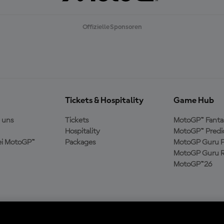
Offizielle Sponsoren
Tickets & Hospitality
Game Hub
 uns
Tickets
MotoGP™ Fanta
Hospitality
MotoGP™ Predi
ei MotoGP™
Packages
MotoGP Guru P
MotoGP Guru R
MotoGP™26