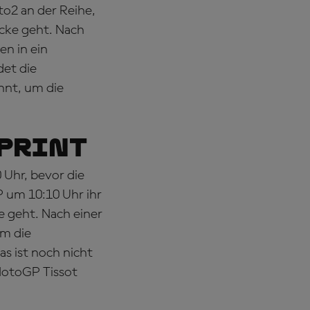
to2 an der Reihe,
ecke geht. Nach
en in ein
det die
nnt, um die
SPRINT
Uhr, bevor die
 um 10:10 Uhr ihr
e geht. Nach einer
um die
s ist noch nicht
 MotoGP Tissot