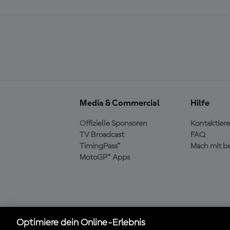
Media & Commercial
Hilfe
Offizielle Sponsoren
Kontaktiere
TV Broadcast
FAQ
TimingPass™
Mach mit b
MotoGP™ Apps
Die offizielle MotoGP™
Optimiere dein Online-Erlebnis