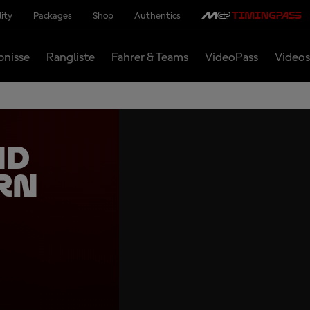
lity
Packages
Shop
Authentics
bnisse
Rangliste
Fahrer & Teams
VideoPass
Videos
nd
rn