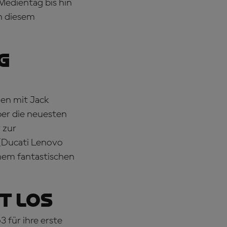
 Medientag bis hin
n diesem
G
en mit Jack
ber die neuesten
 zur
(Ducati Lenovo
nem fantastischen
T LOS
 für ihre erste