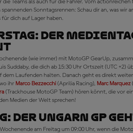
r die Teams als auch für die Fahrer. Vom actionreichen
 spannenden Sonntagsrennen: Schau dir an, was wir a
für dich auf Lager haben.
STAG: DER MEDIENTA
NT
Wochenende (wie immer) mit MotoGP GearUp, zusamm
is Suddaby, die dich ab 15:30 Uhr Ortszeit (UTC +2) ü
 dem Laufenden halten. Danach geht es direkt weiter
wo ihr
Marco Bezzecchi
(Aprilia Racing),
Marc Marquez
ra
(Trackhouse MotoGP Team) hören könnt, die vor ei
en Medien der Welt sprechen!
G: DER UNGARN GP GEH
 Wochenende am Freitag um 09:00 Uhr, wenn die Moto3