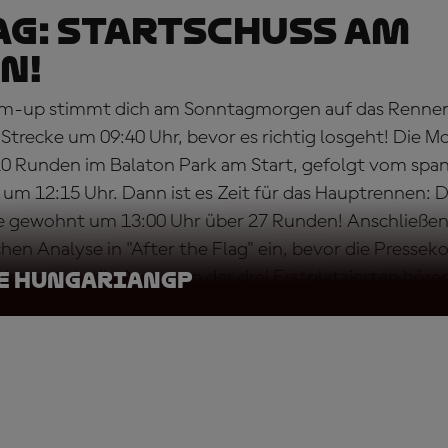
G: STARTSCHUSS AM
N!
up stimmt dich am Sonntagmorgen auf das Rennen 
 Strecke um 09:40 Uhr, bevor es richtig losgeht! Die M
 20 Runden im Balaton Park am Start, gefolgt vom s
um 12:15 Uhr. Dann ist es Zeit für das Hauptrennen: 
e gewohnt um 13:00 Uhr über 27 Runden! Anschließend
chen Analyse in "After the Flag" ein, bevor die Press
 kannst du die Aussagen der drei Erstplatzierten höre
e HungarianGP