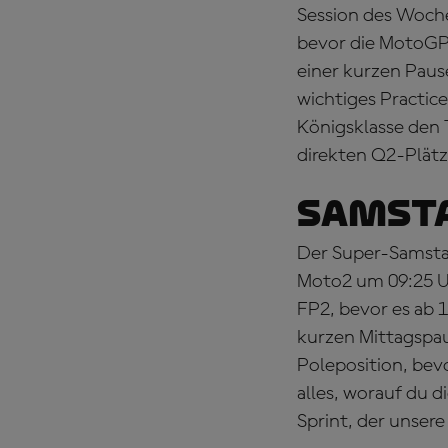
Session des Woche
bevor die MotoGP 
einer kurzen Paus
wichtiges Practice
Königsklasse den 
direkten Q2-Plätz
SAMSTA
Der Super-Samsta
Moto2 um 09:25 Uh
FP2, bevor es ab 1
kurzen Mittagspau
Poleposition, bev
alles, worauf du 
Sprint, der unser