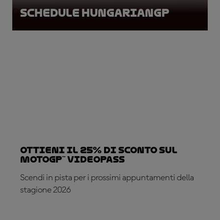
Schedule HungarianGP
QUI
l'elenco completo degli orari.
Ottieni il 25% di sconto sul
MotoGP™ VideoPass
Scendi in pista per i prossimi appuntamenti della
stagione 2026
ABBONATI ADESSO!