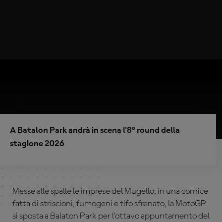
A Batalon Park andrà in scena l'8° round della
stagione 2026
Messe alle spalle le imprese del Mugello, in una cornice
fatta di striscioni, fumogeni e tifo sfrenato, la MotoGP
si sposta a Balaton Park per l'ottavo appuntamento del