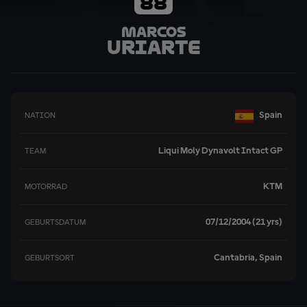
88
Marcos
Uriarte
Spain
NATION
Liqui Moly Dynavolt Intact GP
TEAM
KTM
MOTORRAD
07/12/2004 (21 yrs)
GEBURTSDATUM
Cantabria, Spain
GEBURTSORT