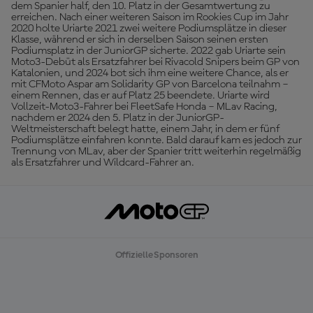
dem Spanier half, den 10. Platz in der Gesamtwertung zu
erreichen. Nach einer weiteren Saison im Rookies Cup im Jahr
2020 holte Uriarte 2021 zwei weitere Podiumsplätze in dieser
Klasse, während er sich in derselben Saison seinen ersten
Podiumsplatz in der JuniorGP sicherte. 2022 gab Uriarte sein
Moto3-Debüt als Ersatzfahrer bei Rivacold Snipers beim GP von
Katalonien, und 2024 bot sich ihm eine weitere Chance, als er
mit CFMoto Aspar am Solidarity GP von Barcelona teilnahm –
einem Rennen, das er auf Platz 25 beendete. Uriarte wird
Vollzeit-Moto3-Fahrer bei FleetSafe Honda – MLav Racing,
nachdem er 2024 den 5. Platz in der JuniorGP-
Weltmeisterschaft belegt hatte, einem Jahr, in dem er fünf
Podiumsplätze einfahren konnte. Bald darauf kam es jedoch zur
Trennung von MLav, aber der Spanier tritt weiterhin regelmäßig
als Ersatzfahrer und Wildcard-Fahrer an.
Offizielle Sponsoren