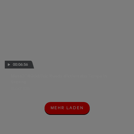
00:06:56
Moto3™ Rückblick: Rueda diktiert das Tempo in
Sepang
24 OKT. 2025
MEHR LADEN
M
E
H
R
L