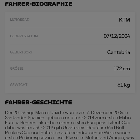
A
Fahrer-Biographie
D
E
N
KTM
MOTORRAD
07/12/2004
GEBURTSDATUM
Cantabria
GEBURTSORT
172 cm
GRÖSSE
61 kg
GEWICHT
Fahrer-Geschichte
Der 20-jährige Marcos Uriarte wurde am 7. Dezember 2004 in
Santander, Spanien, geboren und fuhr 2018 zum ersten Mal in
Europa Rennen, als er bei seinem ersten European Talent Cup
dabei war. Im Jahr 2019 gab Uriarte sein Debüt im Red Bull
Rookies Cup und holte sich auf beeindruckende Weise seinen
ersten Podiumsplatz in dieser Klasse im MotorLand Aragon, was