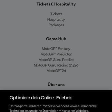
Tickets & Hospitality
Tickets
Hospitality
Packages
Game Hub
MotoGP™ Fantasy
MotoGP™ Predictor
MotoGP Guru Predict
MotoGP Guru Racing 25/26
MotoGP™26
Über uns
MotoGP Group
Optimiere dein Online-Erlebnis
Cookie-Richtlinien
Geschäftsbedingungen
Dorna Sports und deren Partner verwenden Cookies und ähnliche
Technologien, um deine Interaktion mit unseren Websites,
Datenschutzrichtlinien