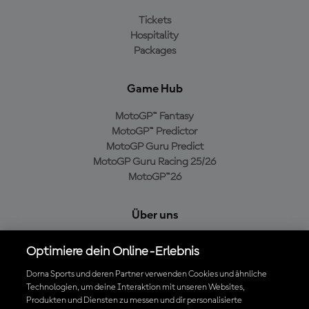
Tickets
Hospitality
Packages
Game Hub
MotoGP™ Fantasy
MotoGP™ Predictor
MotoGP Guru Predict
MotoGP Guru Racing 25/26
MotoGP™26
Über uns
MotoGP Group
Optimiere dein Online-Erlebnis
Cookie-Richtlinien
Geschäftsbedingungen
Dorna Sports und deren Partner verwenden Cookies und ähnliche
Technologien, um deine Interaktion mit unseren Websites,
Datenschutzrichtlinien
Produkten und Diensten zu messen und dir personalisierte
Kaufrichtlinie