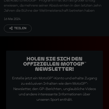
Das Road to MotoGP™ Programm hat sich als großer Erfolg
erwiesen, da mehrere seiner Absolventen in den letzten zehn
Jahren die Bühne der Weltmeisterschaft betreten haben
16 Mai 2024
TEILEN
Holen Sie sich den
offiziellen MotoGP™
Newsletter!
Erstelle jetzt ein MotoGP™-Konto und erhalte Zugang
zu exklusiven Inhalten wie dem MotoGP™-
Newsletter, den GP-Berichten, unglaubliche Videos
und andere interessante Informationen über
unseren Sport enthält.