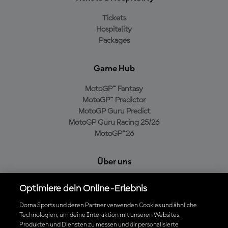
Tickets
Hospitality
Packages
Game Hub
MotoGP™ Fantasy
MotoGP™ Predictor
MotoGP Guru Predict
MotoGP Guru Racing 25/26
MotoGP™26
Über uns
MotoGP Group
Optimiere dein Online-Erlebnis
Cookie-Richtlinien
Geschäftsbedingungen
Dorna Sports und deren Partner verwenden Cookies und ähnliche
Technologien, um deine Interaktion mit unseren Websites,
Datenschutzrichtlinien
Produkten und Diensten zu messen und dir personalisierte
Kaufrichtlinie