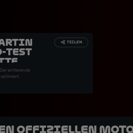
Martin
TEILEN
-Test
tte
. Der amtierende
optimiert.
den offiziellen Mot