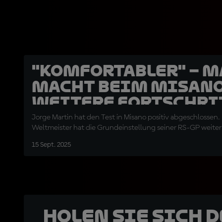
"Komfortabler" – 
macht beim Misano
weitere Fortschri
Jorge Martin hat den Test in Misano positiv abgeschlossen
Weltmeister hat die Grundeinstellung seiner RS-GP weiter 
15 Sept. 2025
Holen Sie sich 