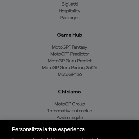
Biglietti
Hospitality
Packages
Game Hub
MotoGP™ Fantasy
MotoGP™ Predictor
MotoGP Guru Predict
MotoGP Guru Racing 25/26
MotoGP™26
Chi siamo
MotoGP Group
Informativa sui cookie
Avviso legale
Informativa sulla privacy
Personalizza la tua esperienza
Condizioni di acquisto