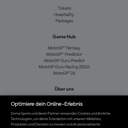
Tickets
Hospitality
Packages
Game Hub
MotoGP™ Fantasy
MotoGP™ Predictor
MotoGP Guru Predict
MotoGP Guru Racing 25/26
MotoGP™26
Über uns
MotoGP Group
Optimiere dein Online-Erlebnis
Cookie-Richtlinien
Geschäftsbedingungen
Dorna Sports und deren Partner verwenden Cookies und ähnliche
Technologien, um deine Interaktion mit unseren Websites,
Datenschutzrichtlinien
Produkten und Diensten zu messen und dir personalisierte
Kaufrichtlinie