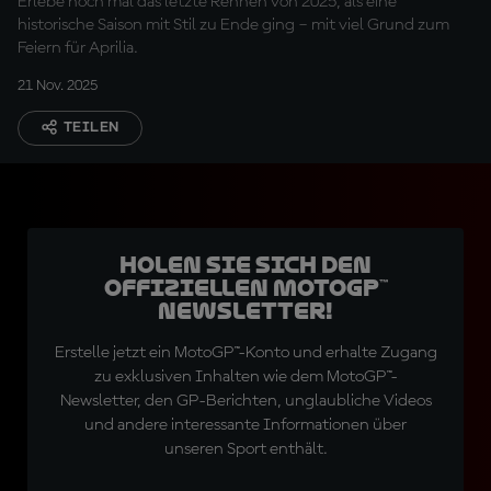
Erlebe noch mal das letzte Rennen von 2025, als eine
historische Saison mit Stil zu Ende ging – mit viel Grund zum
Feiern für Aprilia.
21 Nov. 2025
TEILEN
Holen Sie sich den
offiziellen MotoGP™
Newsletter!
Erstelle jetzt ein MotoGP™-Konto und erhalte Zugang
zu exklusiven Inhalten wie dem MotoGP™-
Newsletter, den GP-Berichten, unglaubliche Videos
und andere interessante Informationen über
unseren Sport enthält.