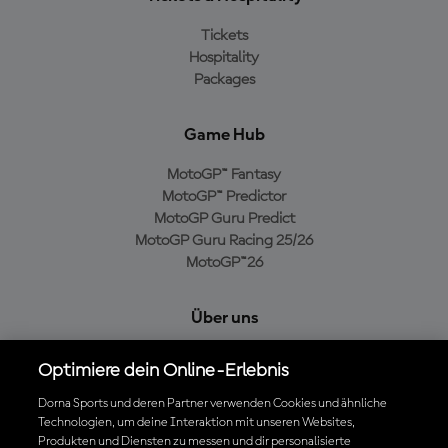
Tickets
Hospitality
Packages
Game Hub
MotoGP™ Fantasy
MotoGP™ Predictor
MotoGP Guru Predict
MotoGP Guru Racing 25/26
MotoGP™26
Über uns
MotoGP Group
Optimiere dein Online-Erlebnis
Cookie-Richtlinien
Geschäftsbedingungen
Dorna Sports und deren Partner verwenden Cookies und ähnliche
Technologien, um deine Interaktion mit unseren Websites,
Datenschutzrichtlinien
Produkten und Diensten zu messen und dir personalisierte
Kaufrichtlinie