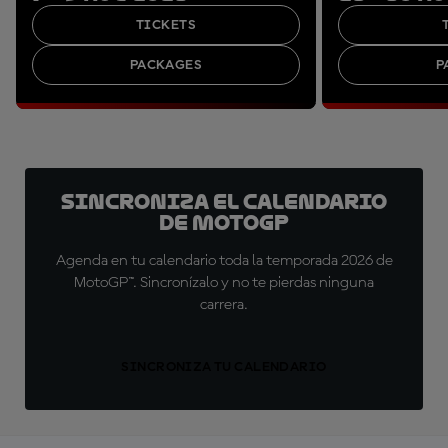
TICKETS
PACKAGES
P
Sincroniza el calendario
de MotoGP
Agenda en tu calendario toda la temporada 2026 de
MotoGP™. Sincronízalo y no te pierdas ninguna
carrera.
SINCRONIZA TU CALENDARIO