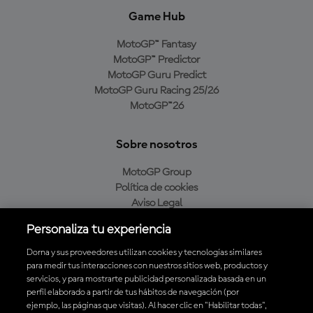
Game Hub
MotoGP™ Fantasy
MotoGP™ Predictor
MotoGP Guru Predict
MotoGP Guru Racing 25/26
MotoGP™26
Sobre nosotros
MotoGP Group
Política de cookies
Aviso Legal
Política de privacidad
Personaliza tu experiencia
Política de compra
Dorna y sus proveedores utilizan cookies y tecnologías similares
para medir tus interacciones con nuestros sitios web, productos y
servicios, y para mostrarte publicidad personalizada basada en un
Descarga la aplicación oficial de MotoGP™
perfil elaborado a partir de tus hábitos de navegación (por
ejemplo, las páginas que visitas). Al hacer clic en "Habilitar todas",