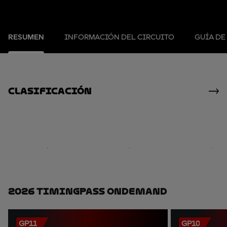
RESUMEN
INFORMACIÓN DEL CIRCUITO
GUÍA DE
clasificación
2026 TimingPass OnDemand
GP11
GP10