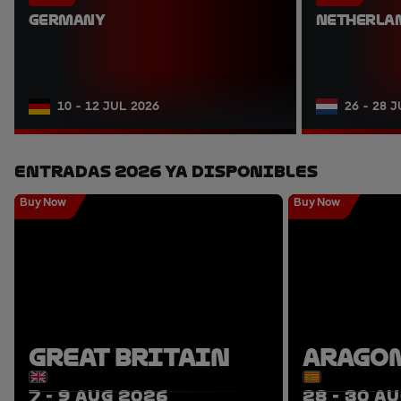
GERMANY
NETHERLA
10 - 12 JUL 2026
26 - 28 
Entradas 2026 Ya Disponibles
Buy Now
Buy Now
GREAT BRITAIN
ARAGO
7 - 9 AUG 2026
28 - 30 A