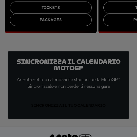
TICKETS
PACKAGES
P
Sincronizza il calendario
MotoGP
Annota nel tuo calendario le stagioni della MotoGP™.
Sincronizzalo e non perderti nessuna gara
SINCRONIZZA IL TUO CALENDARIO