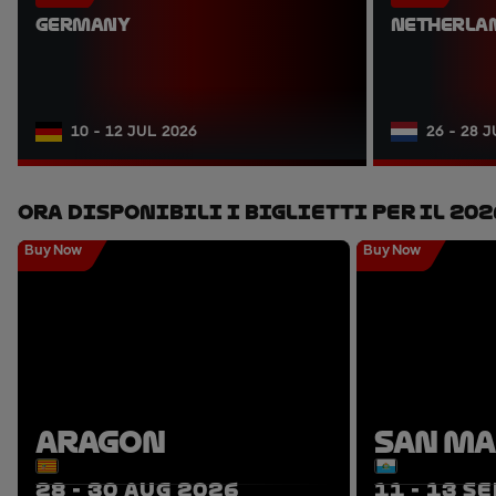
GERMANY
NETHERLA
10 - 12 JUL 2026
26 - 28 
Ora Disponibili I Biglietti Per Il 202
Buy Now
Buy Now
ARAGON
SAN M
28 - 30 AUG 2026
11 - 13 S