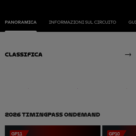
PANORAMICA
INFORMAZIONI SUL CIRCUITO
GUI
Classifica
2026 TimingPass OnDemand
GP11
GP10