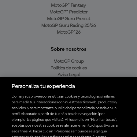
MotoGP™ Fantasy
MotoGP™ Predictor
MotoGP Guru Predict
MotoGP Guru Racing 25/26
MotoGP™26
Sobre nosotros
MotoGP Group
Política de cookies
Aviso Legal
Política de privacidad
Personaliza tu experiencia
Política de compra
Dorna y sus proveedores utilizan cookies y tecnologías similares
para medir tus interacciones con nuestros sitios web, productos y
servicios, y para mostrarte publicidad personalizada basada en un
Descarga la aplicación oficial de MotoGP™
perfil elaborado a partir de tus hábitos de navegación (por
ejemplo, las páginas que visitas). Al hacer clic en "Habilitar todas",
aceptas que nuestras cookies se almacenen en tu dispositivo para
esos fines. Al hacer clic en "Personalizar" puedes elegir qué