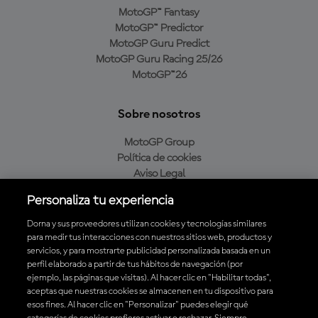
MotoGP™ Fantasy
MotoGP™ Predictor
MotoGP Guru Predict
MotoGP Guru Racing 25/26
MotoGP™26
Sobre nosotros
MotoGP Group
Política de cookies
Aviso Legal
Política de privacidad
Personaliza tu experiencia
Política de compra
Dorna y sus proveedores utilizan cookies y tecnologías similares
para medir tus interacciones con nuestros sitios web, productos y
servicios, y para mostrarte publicidad personalizada basada en un
Descarga la aplicación oficial de MotoGP™
perfil elaborado a partir de tus hábitos de navegación (por
ejemplo, las páginas que visitas). Al hacer clic en "Habilitar todas",
aceptas que nuestras cookies se almacenen en tu dispositivo para
esos fines. Al hacer clic en "Personalizar" puedes elegir qué