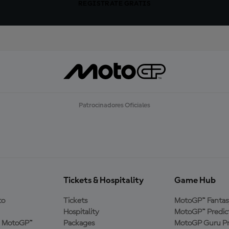
REGÍSTRATE GRATIS
Patrocinadores Oficiales
Tickets & Hospitality
Game Hub
to
Tickets
MotoGP™ Fantas
Hospitality
MotoGP™ Predic
a MotoGP™
Packages
MotoGP Guru Pr