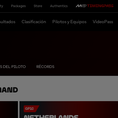
ity
Packages
Store
Authentics
ultados
Clasificación
Pilotos y Equipos
VideoPass
S DEL PILOTO
RÉCORDS
mand
GP10
NETHERLANDS