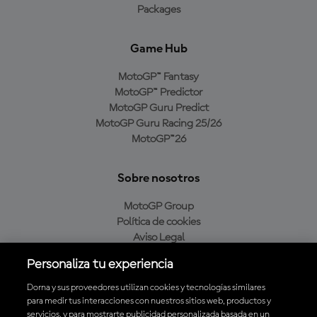
Packages
Game Hub
MotoGP™ Fantasy
MotoGP™ Predictor
MotoGP Guru Predict
MotoGP Guru Racing 25/26
MotoGP™26
Sobre nosotros
MotoGP Group
Política de cookies
Aviso Legal
Política de privacidad
Personaliza tu experiencia
Política de compra
Dorna y sus proveedores utilizan cookies y tecnologías similares
para medir tus interacciones con nuestros sitios web, productos y
servicios, y para mostrarte publicidad personalizada basada en un