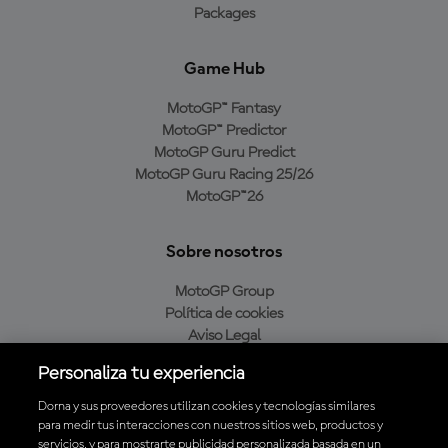
Packages
Game Hub
MotoGP™ Fantasy
MotoGP™ Predictor
MotoGP Guru Predict
MotoGP Guru Racing 25/26
MotoGP™26
Sobre nosotros
MotoGP Group
Política de cookies
Aviso Legal
Política de privacidad
Personaliza tu experiencia
Política de compra
Dorna y sus proveedores utilizan cookies y tecnologías similares
para medir tus interacciones con nuestros sitios web, productos y
servicios, y para mostrarte publicidad personalizada basada en un